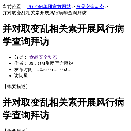
当前位置：
J9.COM集团官方网站
>
食品安全动态
>
并对取变乱相关素开展风行病学查询拜访
并对取变乱相关素开展风行病
学查询拜访
分类：
食品安全动态
作者： J9.COM集团官方网站
发布时间：
2026-06-21 05:02
访问量：
【概要描述】
并对取变乱相关素开展风行病
学查询拜访
【概要描述】