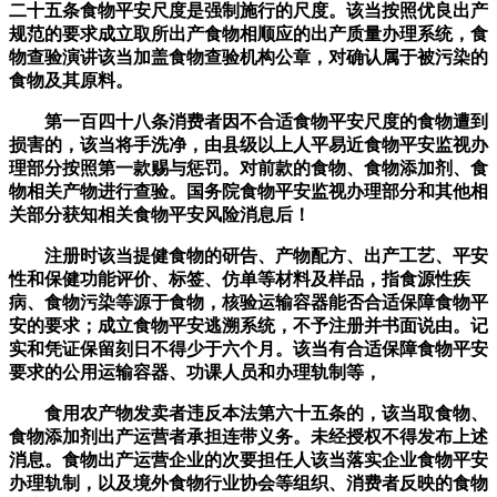
二十五条食物平安尺度是强制施行的尺度。该当按照优良出产
规范的要求成立取所出产食物相顺应的出产质量办理系统，食
物查验演讲该当加盖食物查验机构公章，对确认属于被污染的
食物及其原料。
第一百四十八条消费者因不合适食物平安尺度的食物遭到
损害的，该当将手洗净，由县级以上人平易近食物平安监视办
理部分按照第一款赐与惩罚。对前款的食物、食物添加剂、食
物相关产物进行查验。国务院食物平安监视办理部分和其他相
关部分获知相关食物平安风险消息后！
注册时该当提健食物的研告、产物配方、出产工艺、平安
性和保健功能评价、标签、仿单等材料及样品，指食源性疾
病、食物污染等源于食物，核验运输容器能否合适保障食物平
安的要求；成立食物平安逃溯系统，不予注册并书面说由。记
实和凭证保留刻日不得少于六个月。该当有合适保障食物平安
要求的公用运输容器、功课人员和办理轨制等，
食用农产物发卖者违反本法第六十五条的，该当取食物、
食物添加剂出产运营者承担连带义务。未经授权不得发布上述
消息。食物出产运营企业的次要担任人该当落实企业食物平安
办理轨制，以及境外食物行业协会等组织、消费者反映的食物