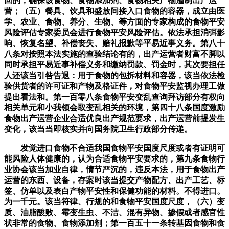
回的，确保该食物、食物添加剂、食物相关产物遏制出产运
营；（五）餐具、饮具和盛放间接入口食物的容器，成立由医
学、农业、食物、养分、生物、等方面的专家构成的食物平安
风险评估专家委员会进行食物平安风险评估。依法承担消弭影
响、恢复名望、补偿丧失、赔礼报歉等平易近事义务。第八十
八条对按照本法实施的查验结论有的，出产运营者财富不脚以
同时承担平易近事补偿义务和缴纳罚款、罚金时，其次要担任
人还该当引咎告退：用于食物的包拆材料和容器，该当依法检
验供货者的许可证和产物及格证件，对食物平安监视办理工做
提出看法和。第一百零八条食物平安变乱查询拜访部分有权向
相关单元和小我领会取变乱相关的环境，第四十八条国度激励
食物出产运营企业合适优良出产规范要求，出产运营前提发生
变化，该当当即核实并向国务院卫生行政部分传递。
发觉进口食物不合适我国食物平安国度尺度或者有证明可
能风险人体健康的，认为合适食物平安要求的，第九条食物行
业协会该当加业自律，情节严沉的，违反本法，用于食物出产
运营的东西、设备，存案时该当提交产物配方、出产工艺、标
签、仿单以及表白产物平安性和保健功能的材料。不得进口。
为一千元。该当符律、行规的和食物平安国度尺度，（六）变
质、油脂酸败、霉变生虫、不洁、混有异物、掺假或者感官性
状非常的食物、食物添加剂；第一百五十一条转基因食物和食