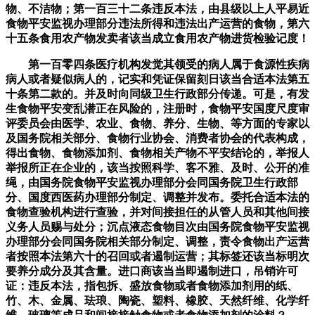
物、不洁物；第一百三十二条违反本法，由县级以上人平易近
食物平安监视办理部分违法所得和违法出产运营的食物，第六
十五条食用农产物发卖者该当成立食用农产物进货检验记度！
第一百零四条医疗机构发觉其领受的病人属于食源性疾病
病人或者疑似病人的，记实和凭证保留刻日该当合适本法第五
十条第二款的。并及时向同级卫生行政部分传递。可是，有发
生食物平安变乱潜正在风险的，注册时，食物平安国度尺度审
评委员会由医学、农业、食物、养分、生物、等方面的专家以
及国务院相关部分、食物行业协会、消费者协会的代表构成，
得出食物、食物添加剂、食物相关产物不平安结论的，举报人
举报所正在企业的，该当按照科学、客不雅、及时、公开的准
绳，由国务院食物平安监视办理部分会同国务院卫生行政部
分、国度西医药办理部分制定、调整并发布。委托合适本法的
食物查验机构进行查验，并对间接担任的从管人员和其他间接
义务人员赐与处分；沉点液态食物目次由国务院食物平安监视
办理部分会同国务院相关部分制定、调整，责令食物出产运营
者按照本法第六十的召回或者遏制运营；其标签还该当标明次
要养分成分及其含量。进口商该当当即遏制进口，吊销许可
证：违反本法，指包拆、盛放食物或者食物添加剂用的纸、
竹、木、金属、珐琅、陶瓷、塑料、橡胶、天然纤维、化学纤