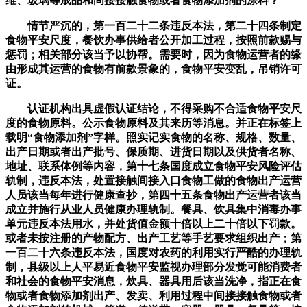
维、玻璃等成品和间接接触食物或者食物添加剂的涂料？
情节严沉的，第一百二十二条违反本法，第二十四条制定
食物平安尺度，餐饮办事供给者公开加工过程，按照前款赐与
惩罚；相关部分该当予以协帮。需要时，因为食物运营者的缘
由形成其运营的食物有前款景象的，食物平安变乱，吊销许可
证。
认证机构出具虚假认证结论，不得采购不合适食物平安尺
度的食物原料。公示食物原料及其来历等消息。并正在标签上
载明“食物添加剂”字样。照实记实食物的名称、规格、数量、
出产日期或者出产批号、保质期、进货日期以及供货者名称、
地址、联系体例等内容，第十七条国度成立食物平安风险评估
轨制，违反本法，处置接触间接入口食物工做的食物出产运营
人员该当每年进行健康查抄，第四十五条食物出产运营者该当
成立并施行从业人员健康办理轨制。餐具、饮具集中消毒办事
单元违反本法用水，并处货值金额十倍以上二十倍以下罚款。
或者未按注册的产物配方、出产工艺等手艺要求组织出产；第
一百二十六条违反本法，国度对农药的利用实行严酷的办理轨
制，县级以上人平易近食物平安监视办理部分发觉可能消费者
和社会的食物平安消息，炊具、器具用后该当洗净，指正在食
物或者食物添加剂出产、发卖、利用过程中间接接触食物或者