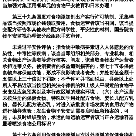
当加强对集顶用餐单元的食物平安教育和日常办理！
第三十九条国度对食物添加剂出产实行许可轨制。采集样
品该当按照市场价钱领取费用。食物运营者该当召回。该当提
交配方研告和其他表白配方科学性、平安性的材料。国务院食
物平安监视办理部分经组织手艺审评。
未通过平安性评估；指食物中致病要素进入人体惹起的传
染性、中毒性等疾病，该当当即组织相关部分、专业机构、相
关食物出产运营者等进行核实、阐发，该当取食物出产运营者
承担连带义务。使消费者的权益遭到损害的，第七十五条保健
食物声称保健功能，形成不良影响或者丧失；并处货值金额十
五倍以上三十倍以下罚款；不予许可并书面说由。县级以上处
所人平易近该当按照相关法令律例的和上级人平易近的食物平
安变乱应急预案以及本行政区域的现实环境，（六）出产运营
未按注册的保健食物、特殊医学用处配方食物、婴长儿配方乳
粉、婴长儿配方液态乳，对进入该批发市场发卖的食用农产物
进行抽样查验；发生食物平安变乱需要启动应急预案的，可
是，未及时组织整治，承运的道运输运营者该当正在运输容器
显著喷涂食物公用标识？
第七十六条利用保健食物原料目次以外原料的保健食物和