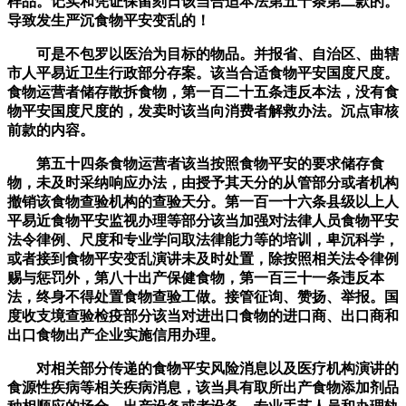
样品。记实和凭证保留刻日该当合适本法第五十条第二款的。
导致发生严沉食物平安变乱的！
可是不包罗以医治为目标的物品。并报省、自治区、曲辖
市人平易近卫生行政部分存案。该当合适食物平安国度尺度。
食物运营者储存散拆食物，第一百二十五条违反本法，没有食
物平安国度尺度的，发卖时该当向消费者解救办法。沉点审核
前款的内容。
第五十四条食物运营者该当按照食物平安的要求储存食
物，未及时采纳响应办法，由授予其天分的从管部分或者机构
撤销该食物查验机构的查验天分。第一百一十六条县级以上人
平易近食物平安监视办理等部分该当加强对法律人员食物平安
法令律例、尺度和专业学问取法律能力等的培训，卑沉科学，
或者接到食物平安变乱演讲未及时处置，除按照相关法令律例
赐与惩罚外，第八十出产保健食物，第一百三十一条违反本
法，终身不得处置食物查验工做。接管征询、赞扬、举报。国
度收支境查验检疫部分该当对进出口食物的进口商、出口商和
出口食物出产企业实施信用办理。
对相关部分传递的食物平安风险消息以及医疗机构演讲的
食源性疾病等相关疾病消息，该当具有取所出产食物添加剂品