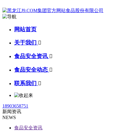
网站首页
关于我们

食品安全资讯

食品安全动态

联系我们

18903658751
新闻资讯
NEWS
食品安全资讯