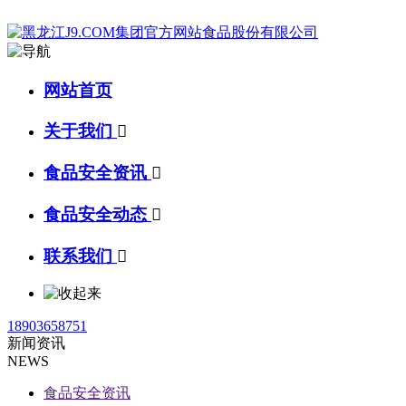
网站首页
关于我们

食品安全资讯

食品安全动态

联系我们

18903658751
新闻资讯
NEWS
食品安全资讯