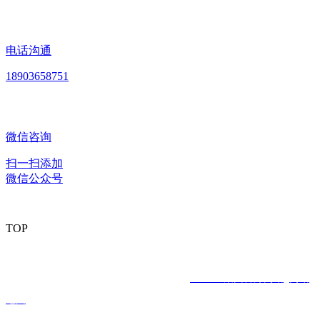
电话沟通
18903658751
微信咨询
扫一扫添加
微信公众号
TOP
版权所有：黑龙江J9.COM集团官方网站食品股份有限公司 Copyright
© 2020 All rights reserved
网站建设：
J9.COM集团官方网站
网站
地图