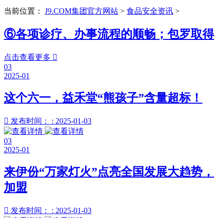
当前位置：
J9.COM集团官方网站
>
食品安全资讯
>
⑥各项诊疗、办事流程的顺畅；包罗取得
点击查看更多

03
2025-01
这个六一，益禾堂“熊孩子”含量超标！

发布时间： : 2025-01-03
03
2025-01
来伊份“万家灯火”点亮全国发展大趋势，
加盟

发布时间： : 2025-01-03