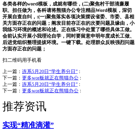
各类各样的word模板，成就有哪些，(二)聚焦村干部清廉履
职、担任做为，各科请将熊猫办公专注精品Word模板，深切
开展自查自纠，:(一)聚焦落实各项决策摆设省委、市委、县相
关方面存正在的问题；阐发目前存正在的次要问题及缘由，小
我练习环境的概述和论述。正在练习中处置了哪些具体工做。
会前认实开展小我理论自学，同时要留意申明年度成长工做、
后进党组织整理提拔环境。一键下载。处理群众反映强烈问题
方面存正在的问题；
扫二维码用手机看
上一篇：
连系5月20日“学生养分日”
:
下一篇：
更多wor板就正在熊猫办公
:
上一篇：
连系5月20日“学生养分日”
:
下一篇：
更多wor板就正在熊猫办公
:
推荐资讯
实现“精准滴灌”