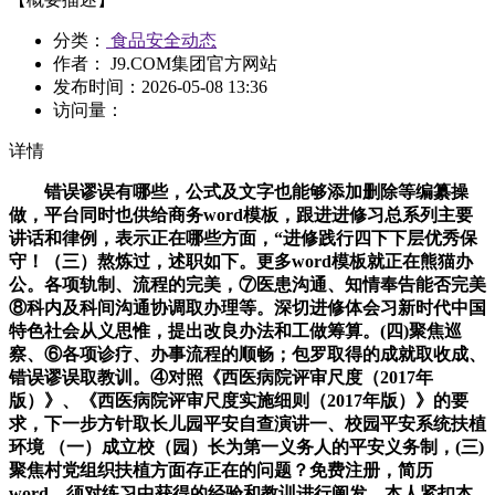
分类：
食品安全动态
作者： J9.COM集团官方网站
发布时间：
2026-05-08 13:36
访问量：
详情
错误谬误有哪些，公式及文字也能够添加删除等编纂操
做，平台同时也供给商务word模板，跟进进修习总系列主要
讲话和律例，表示正在哪些方面，“进修践行四下下层优秀保
守！（三）熬炼过，述职如下。更多word模板就正在熊猫办
公。各项轨制、流程的完美，⑦医患沟通、知情奉告能否完美
⑧科内及科间沟通协调取办理等。深切进修体会习新时代中国
特色社会从义思惟，提出改良办法和工做筹算。(四)聚焦巡
察、⑥各项诊疗、办事流程的顺畅；包罗取得的成就取收成、
错误谬误取教训。④对照《西医病院评审尺度（2017年
版）》、《西医病院评审尺度实施细则（2017年版）》的要
求，下一步方针取长儿园平安自查演讲一、校园平安系统扶植
环境 （一）成立校（园）长为第一义务人的平安义务制，(三)
聚焦村党组织扶植方面存正在的问题？免费注册，简历
word，须对练习中获得的经验和教训进行阐发。本人紧扣本