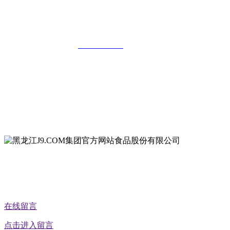
黑龙江J9.COM集团官方网站食品股份有
限公司
全国统一客服热线：
18903658751
地址：哈尔滨南岗区红旗满族乡科技园区
地址：双城经济技术开发区娃哈哈路6号
地址：黑龙江萝北县宝泉岭二九0公路一号
地址：黑龙江省延寿县工业园区北泰山路5号
公众号二维码
在线留言
点击进入留言