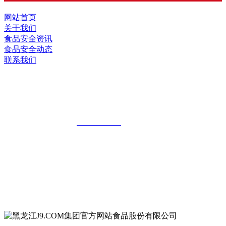
网站首页
关于我们
食品安全资讯
食品安全动态
联系我们
黑龙江J9.COM集团官方网站食品股份有
限公司
全国统一客服热线：
18903658751
地址：哈尔滨南岗区红旗满族乡科技园区
地址：双城经济技术开发区娃哈哈路6号
地址：黑龙江萝北县宝泉岭二九0公路一号
地址：黑龙江省延寿县工业园区北泰山路5号