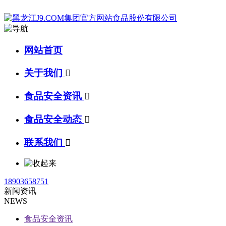
网站首页
关于我们

食品安全资讯

食品安全动态

联系我们

18903658751
新闻资讯
NEWS
食品安全资讯