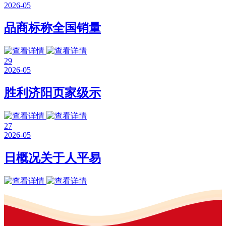
2026-05
品商标称全国销量
29
2026-05
胜利济阳页家级示
27
2026-05
日概况关于人平易