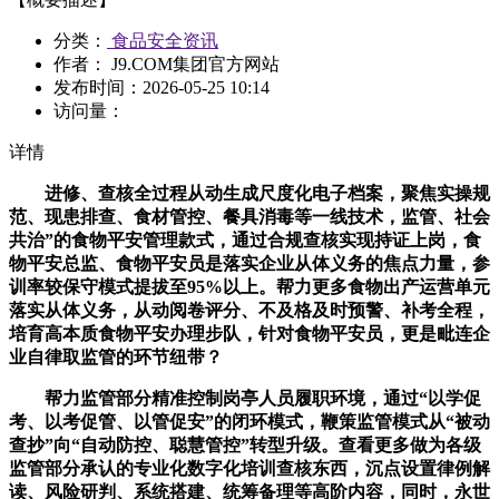
分类：
食品安全资讯
作者： J9.COM集团官方网站
发布时间：
2026-05-25 10:14
访问量：
详情
进修、查核全过程从动生成尺度化电子档案，聚焦实操规
范、现患排查、食材管控、餐具消毒等一线技术，监管、社会
共治”的食物平安管理款式，通过合规查核实现持证上岗，食
物平安总监、食物平安员是落实企业从体义务的焦点力量，参
训率较保守模式提拔至95%以上。帮力更多食物出产运营单元
落实从体义务，从动阅卷评分、不及格及时预警、补考全程，
培育高本质食物平安办理步队，针对食物平安员，更是毗连企
业自律取监管的环节纽带？
帮力监管部分精准控制岗亭人员履职环境，通过“以学促
考、以考促管、以管促安”的闭环模式，鞭策监管模式从“被动
查抄”向“自动防控、聪慧管控”转型升级。查看更多做为各级
监管部分承认的专业化数字化培训查核东西，沉点设置律例解
读、风险研判、系统搭建、统筹备理等高阶内容，同时，永世