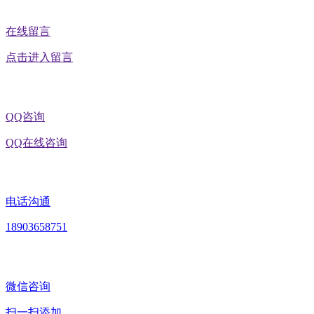
在线留言
点击进入留言
QQ咨询
QQ在线咨询
电话沟通
18903658751
微信咨询
扫一扫添加