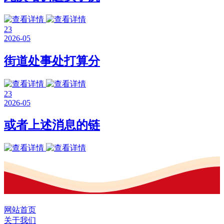
23
2026-05
街道处事处打算分
23
2026-05
或者上述消息的链
网站首页
关于我们