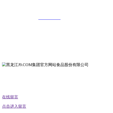
黑龙江J9.COM集团官方网站食品股份有
全国统一客服热线：
18903658751
地址：哈尔滨南岗区红旗满族乡科技园区
地址：双城经济技术开发区娃哈哈路6号
地址：黑龙江萝北县宝泉岭二九0公路一号
地址：黑龙江省延寿县工业园区北泰山路5号
在线留言
点击进入留言