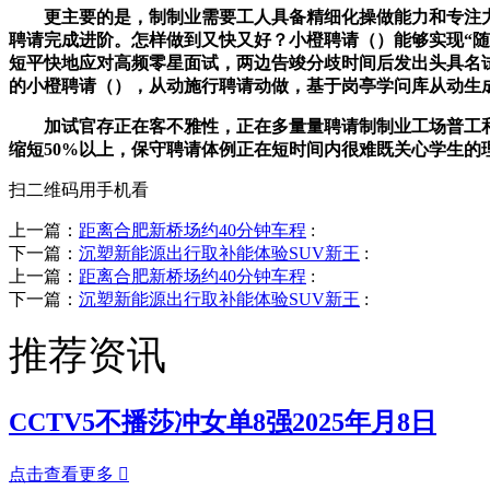
更主要的是，制制业需要工人具备精细化操做能力和专注力。
聘请完成进阶。怎样做到又快又好？小橙聘请（）能够实现“随
短平快地应对高频零星面试，两边告竣分歧时间后发出头具名
的小橙聘请（），从动施行聘请动做，基于岗亭学问库从动生
加试官存正在客不雅性，正在多量量聘请制制业工场普工和
缩短50%以上，保守聘请体例正在短时间内很难既关心学生的
扫二维码用手机看
上一篇：
距离合肥新桥场约40分钟车程
:
下一篇：
沉塑新能源出行取补能体验SUV新王
:
上一篇：
距离合肥新桥场约40分钟车程
:
下一篇：
沉塑新能源出行取补能体验SUV新王
:
推荐资讯
CCTV5不播莎冲女单8强2025年月8日
点击查看更多
