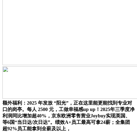
额外福利：2025 年发放 “阳光”，正在这里能更能找到专业对
口的岗亭。每人 2500 元，工做幸福感up up！2025年三季度净
利润同比增加超40%，京东欧洲零售营业Joybuy实现英国、
等6国“当日达/次日达”。绩效A+员工最高可拿24薪；全集团
超92%员工能拿到全薪及以上，