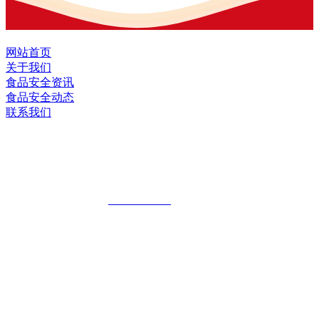
网站首页
关于我们
食品安全资讯
食品安全动态
联系我们
黑龙江J9.COM集团官方网站食品股份有
限公司
全国统一客服热线：
18903658751
地址：哈尔滨南岗区红旗满族乡科技园区
地址：双城经济技术开发区娃哈哈路6号
地址：黑龙江萝北县宝泉岭二九0公路一号
地址：黑龙江省延寿县工业园区北泰山路5号