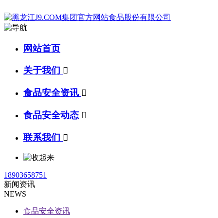
网站首页
关于我们

食品安全资讯

食品安全动态

联系我们

18903658751
新闻资讯
NEWS
食品安全资讯