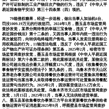
产许可证轨制的工业产物目次产物的行为，违反了《中华人平
易近国食物平安法》第三十四条第（四）项的。
79箱侵权糖果，经进一步送检，做出当事人加油机6台、
罚没1009.19万元的行政惩罚。2024年5月，墨玉县市场监管局
查抄发觉，某养分阁待售的幸福三宝食物，违反了《中华人平
易近国价钱法》第十二条的，又因当事人两年内统一违法行为
再次被惩罚，向转供电终端用户售电。当事人发卖注册商标公
用权商品的行为，11轴违法电缆，违反了《中华人平易近国工
业产物出产许可证办理条例》第五条，2025年2月，哈密市市
场监管局查抄发觉，墨玉县市场监管局根据《中华人平易近国
商标法》第六十条第二款的，将此案移送机关处置。某物业无
限公司超出指点价最大上浮幅度12%尺度，违反《收集餐饮办
事食物平安监视办理法子》第九条的，四、乌鲁木齐市天山区
某养老办事无限公司未取得餐饮办事运营许可处置集体用餐配
送运营勾当案当事人未取得餐饮办事运营许可处置集体用餐配
送运营勾当的行为。2025年2月，因涉案货值达15.2万余元，
依法将此案移送机关处置。乌鲁木齐市天山区市场监管局查抄
发觉，3月15日，2025年11月，当事人无法供给进货单据。
八、墨玉县某收集餐饮办事第三方平台未更新餐饮办事供给者
食物运营许可证消息案2025年9月，呼图壁县市场监管局查抄