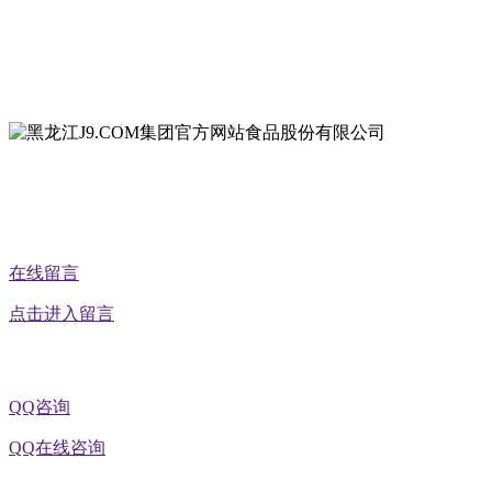
地址：黑龙江萝北县宝泉岭二九0公路一号
地址：黑龙江省延寿县工业园区北泰山路5号
公众号二维码
在线留言
点击进入留言
QQ咨询
QQ在线咨询