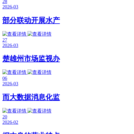
28
2026-03
部分联动开展水产
27
2026-03
楚雄州市场监视办
06
2026-03
而大数据消息化监
20
2026-02