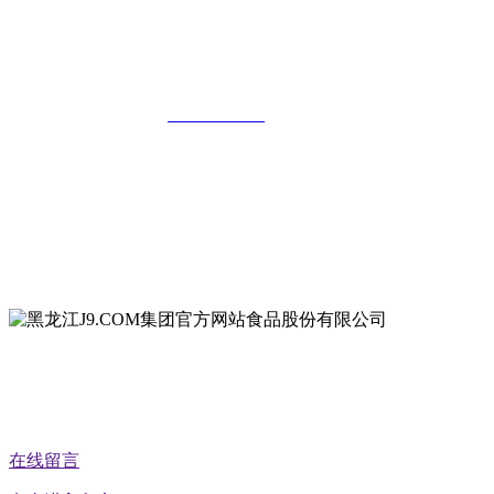
黑龙江J9.COM集团官方网站食品股份有
限公司
全国统一客服热线：
18903658751
地址：哈尔滨南岗区红旗满族乡科技园区
地址：双城经济技术开发区娃哈哈路6号
地址：黑龙江萝北县宝泉岭二九0公路一号
地址：黑龙江省延寿县工业园区北泰山路5号
公众号二维码
在线留言