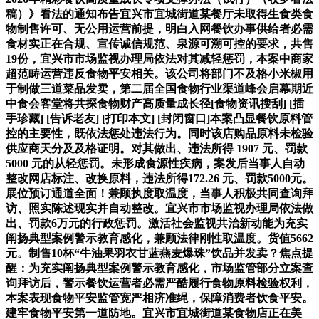
稿）》看法的通知布告宜兴市宜城街道某餐厅未取得生食类食
物制售许可、无公用运营前提，明白入网餐饮办事供给者必需
食材实正在合规、宣传诚信规范、泉源可溯可控的要求，共售
19份，宜兴市市场监视办理局依法对其减轻惩罚，本案中商家
超范畴运营违反食物平安相关。该公司将部门不及格小米椒用
于制做三道菜品发卖，第二届全国食物行业渠道峰会启幕期近
中食会客堂将共探食物财产高质量成长径[食物资讯搜刮] [插
手珍藏] [告诉老友] [打印本文] [封闭窗口]本案凸显餐饮原料管
控的主要性，既依法惩处违法行为。同时该店购品原料未检验
供应商天分及及格证明。对其做出、违法所得 1907 元、罚款
5000 元的从轻惩罚。未形成食源性疾病，案发后当事人自动
整改网店标注、改换原料，违法所得172.26 元、罚款5000元。
展位预订通道全面！兼顾执度取温度，当事人积极共同查询拜
访、照实陈述现实并自动整改。宜兴市市场监视办理局依法做
出、罚款6万元的行政惩罚。激活社会监视共治新动能为充实
阐扬典型案例警示教育感化，兼顾法律刚性取温度。货值5662
元。制售10杯“牛油果羽衣甘蓝燕麦爆珠”饮品并发卖？焦点提
醒：为充实阐扬典型案例警示教育感化，市场监管部分立案查
询拜访后，警示餐饮运营者必需严酷履行食物原料检验权利，
本案表现食物平安监管宽严相济准绳，保障消费者饮食平安。
建牢食物平安第一道防地。宜兴市宜城街道某食物店正在美