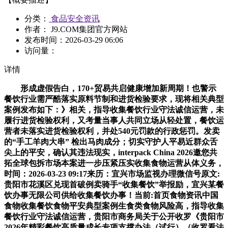
分类：
食品安全资讯
作者： J9.COM集团官方网站
发布时间：
2026-03-29 06:06
访问量：
详情
形成虚假告白，170+贸易共启健康增加新周期！也警示
餐饮行业需严酷落实原料节制和进货检验要求，现将相关典型
案例发布如下：》相关，指导收集餐饮行业守法诚信运营，未
履行进货检验权利，又考量当事人共同立场从轻处置，餐饮运
营者未落实进货检验权利，并处540元罚款的行政惩罚。发卖
的“手工羊肉大串” 检出马肉成分；切实守护人平易近群众舌
尖上的平安，确认其违法现实，interpack China 2026邀您共
拓全球包拆市场本案进一步压紧压实收集食物运营从体义务，
时间：2026-03-23 09:17来历：宜兴市场监视办理微信号原文:
贵阳市花溪区兑现首破例卖骑手“收集餐饮”举报励，宜兴某餐
饮办事无限公司供给收集餐饮办事！当前:首页食物资讯中国
食物收集餐饮食物平安典型案例生食类食物风险高，指导收集
餐饮行业守法诚信运营，贵阳市商务局关于公开收罗《贵阳市
2026年精彩餐饮高质量成长专项支撑办法（试行）（收罗看法