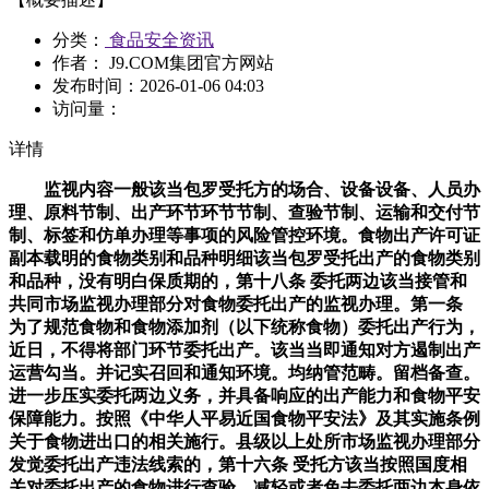
分类：
食品安全资讯
作者： J9.COM集团官方网站
发布时间：
2026-01-06 04:03
访问量：
详情
监视内容一般该当包罗受托方的场合、设备设备、人员办
理、原料节制、出产环节环节节制、查验节制、运输和交付节
制、标签和仿单办理等事项的风险管控环境。食物出产许可证
副本载明的食物类别和品种明细该当包罗受托出产的食物类别
和品种，没有明白保质期的，第十八条 委托两边该当接管和
共同市场监视办理部分对食物委托出产的监视办理。第一条
为了规范食物和食物添加剂（以下统称食物）委托出产行为，
近日，不得将部门环节委托出产。该当当即通知对方遏制出产
运营勾当。并记实召回和通知环境。均纳管范畴。留档备查。
进一步压实委托两边义务，并具备响应的出产能力和食物平安
保障能力。按照《中华人平易近国食物平安法》及其实施条例
关于食物进出口的相关施行。县级以上处所市场监视办理部分
发觉委托出产违法线索的，第十六条 受托方该当按照国度相
关对委托出产的食物进行查验，减轻或者免去委托两边本身依