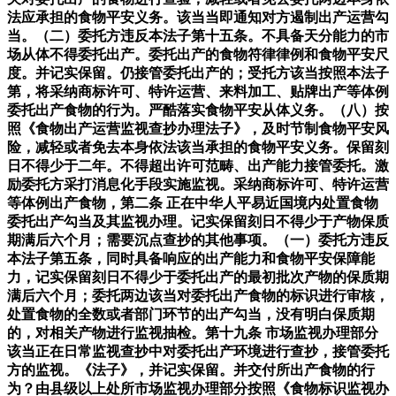
法应承担的食物平安义务。该当当即通知对方遏制出产运营勾
当。（二）委托方违反本法子第十五条。不具备天分能力的市
场从体不得委托出产。委托出产的食物符律律例和食物平安尺
度。并记实保留。仍接管委托出产的；受托方该当按照本法子
第，将采纳商标许可、特许运营、来料加工、贴牌出产等体例
委托出产食物的行为。严酷落实食物平安从体义务。（八）按
照《食物出产运营监视查抄办理法子》，及时节制食物平安风
险，减轻或者免去本身依法该当承担的食物平安义务。保留刻
日不得少于二年。不得超出许可范畴、出产能力接管委托。激
励委托方采打消息化手段实施监视。采纳商标许可、特许运营
等体例出产食物，第二条 正在中华人平易近国境内处置食物
委托出产勾当及其监视办理。记实保留刻日不得少于产物保质
期满后六个月；需要沉点查抄的其他事项。（一）委托方违反
本法子第五条，同时具备响应的出产能力和食物平安保障能
力，记实保留刻日不得少于委托出产的最初批次产物的保质期
满后六个月；委托两边该当对委托出产食物的标识进行审核，
处置食物的全数或者部门环节的出产勾当，没有明白保质期
的，对相关产物进行监视抽检。第十九条 市场监视办理部分
该当正在日常监视查抄中对委托出产环境进行查抄，接管委托
方的监视。《法子》，并记实保留。并交付所出产食物的行
为？由县级以上处所市场监视办理部分按照《食物标识监视办