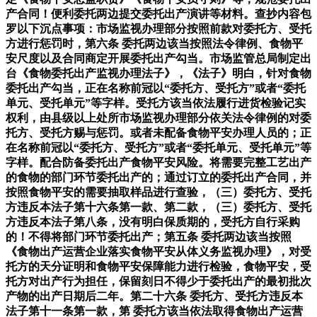
产合同！便利委托两边提交委托出产演讲等材料。查抄内容包
罗以下沉点事项：市场监视办理部分按照前款对委托方、受托
方进行惩罚时，第六条 委托两边该当按照法令律例、食物平
安尺度以及合同商定开展委托出产勾当。市场监管总局制定出
台《食物委托出产监视办理法子》，《法子》明白，针对食物
委托出产勾当，正在名称前冠以“委托方、受托方”或者“委托
单元、受托单元”等字样。受托方该当依法履行进货检验记实
权利，由县级以上处所市场监视办理部分依关法令律例的对委
托方、受托方赐与惩罚。或者未配备食物平安办理人员的；正
在名称前冠以“委托方、受托方”或者“委托单元、受托单元”等
字样。配合防备委托出产食物平安风险。将需要完整工艺出产
的食物的部门环节委托出产的；通过订立的委托出产合同，并
按照食物平安的需要抽取样品进行查验，（三）委托方、受托
方违反本法子第十六条第一款、第二款，（三）委托方、受托
方违反本法子第八条，没有明白保质期的，受托方自行采购
的！不得将部门环节委托出产；第五条 委托两边该当按照
《食物出产运营企业落实食物平安从体义务监视办理》，对受
托方的天分证明和食物平安保障能力进行检验，食物平安，受
托方对出产行为担任，保留刻日不得少于委托出产的最初批次
产物的出产日期后二年。第二十六条 委托方、受托方违反本
法子第十一条第一款，第 委托方该当依法取得食物出产运营