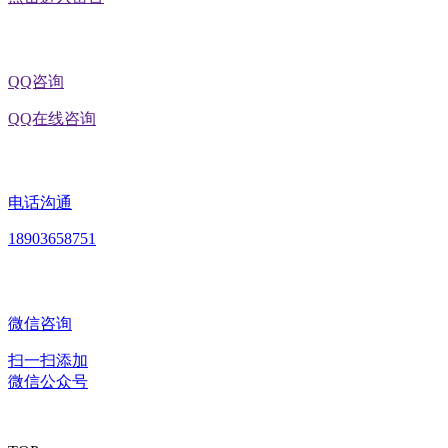
QQ咨询
QQ在线咨询
电话沟通
18903658751
微信咨询
扫一扫添加
微信公众号