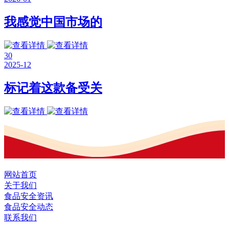
我感觉中国市场的
30
2025-12
标记着这款备受关
网站首页
关于我们
食品安全资讯
食品安全动态
联系我们