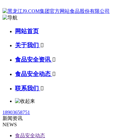
网站首页
关于我们

食品安全资讯

食品安全动态

联系我们

18903658751
新闻资讯
NEWS
食品安全动态