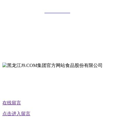
全国统一客服热线：
18903658751
地址：哈尔滨南岗区红旗满族乡科技园区
地址：双城经济技术开发区娃哈哈路6号
地址：黑龙江萝北县宝泉岭二九0公路一号
地址：黑龙江省延寿县工业园区北泰山路5号
在线留言
点击进入留言