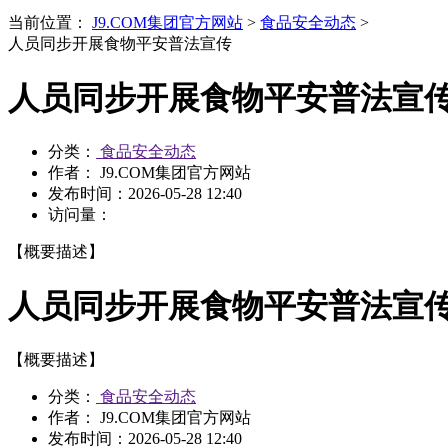
当前位置：
J9.COM集团官方网站
>
食品安全动态
>
人员同步开展食物平安普法宣传
人员同步开展食物平安普法宣
分类：
食品安全动态
作者： J9.COM集团官方网站
发布时间：
2026-05-28 12:40
访问量：
【概要描述】
人员同步开展食物平安普法宣
【概要描述】
分类：
食品安全动态
作者： J9.COM集团官方网站
发布时间：
2026-05-28 12:40