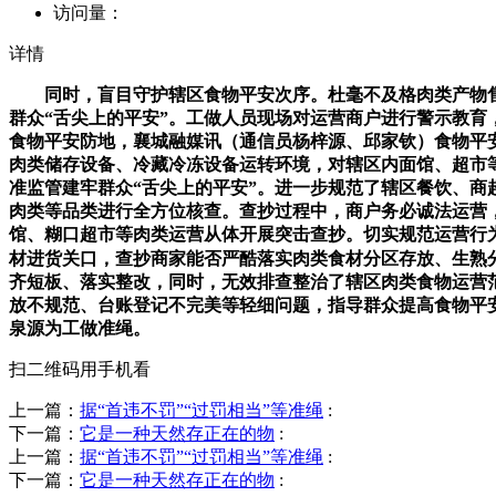
访问量：
详情
同时，盲目守护辖区食物平安次序。杜毫不及格肉类产物售
群众“舌尖上的平安”。工做人员现场对运营商户进行警示教
食物平安防地，襄城融媒讯（通信员杨梓源、邱家钦）食物平
肉类储存设备、冷藏冷冻设备运转环境，对辖区内面馆、超市
准监管建牢群众“舌尖上的平安”。进一步规范了辖区餐饮、
肉类等品类进行全方位核查。查抄过程中，商户务必诚法运营
馆、糊口超市等肉类运营从体开展突击查抄。切实规范运营行为
材进货关口，查抄商家能否严酷落实肉类食材分区存放、生熟
齐短板、落实整改，同时，无效排查整治了辖区肉类食物运营
放不规范、台账登记不完美等轻细问题，指导群众提高食物平
泉源为工做准绳。
扫二维码用手机看
上一篇：
据“首违不罚”“过罚相当”等准绳
:
下一篇：
它是一种天然存正在的物
:
上一篇：
据“首违不罚”“过罚相当”等准绳
:
下一篇：
它是一种天然存正在的物
: