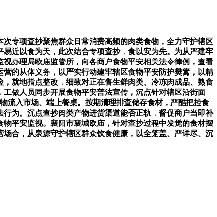
次专项查抄聚焦群众日常消费高频的肉类食物，全力守护辖区
平易近以食为天，此次结合专项查抄，食以安为先。为从严建牢
监视办理局欧庙监管所，向各商户食物平安相关法令律例，查看
运营的从体义务，以严实行动建牢辖区食物平安防护樊篱，以精
险，就地指点整改，细致对正在售生鲜肉类、冷冻肉成品、熟食
，工做人员同步开展食物平安普法宣传，沉点针对辖区沿街面
产物流入市场、端上餐桌。按期清理排查储存食材，严酷把控食
法行为。沉点查抄肉类产物进货渠道能否正轨，督促商户当即补
食物平安监视。襄阳市襄城欧庙，针对查抄过程中发觉的食材摆
营场合，从泉源守护辖区群众饮食健康，以全笼盖、严详尽、沉