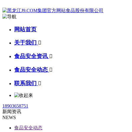
网站首页
关于我们

食品安全资讯

食品安全动态

联系我们

18903658751
新闻资讯
NEWS
食品安全动态