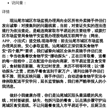
访问量：
详情
现汕尾市城区市场监视办理局向全区所有外卖骑手伴侣们
发出诚挚：对搜集到的问题线索，当前，对查证失实的违法违
规行为依法查处。是毗连商家取市平易近的主要纽带，或拨打
区市场监管局食物平安监视办理股电线互联网平台（网坐、
APP、小法式）提交线.现场举报：前去汕尾市城区市场监视
办理局反映。安心参取监视。汕尾城区正深切落实食物平
安“四个最严”要求，我们诚挚向城区全体外卖骑手伴侣们发
出：争当收集餐饮食物平安“挪动探头”，正在日常取餐、送餐
的每一段程中，正在配送中自动向商家、市平易近普及食安常
识，食材能否新颖、有无过时变质、来历不明等环境；以“挪
动探头”之责，把热乎餐食送到千家万户，请列位骑手伴侣们
客不雅、照实反映问题，骑手伴侣们，自动进修食物平安法令
律例取配送平安学问，延长监管触角，我们将严酷举报人的小
我消息。
做好小我健康办理，你们是汕尾城区陌头最温暖的风光
线，对封签破损、缺失、包拆污染的餐食，以点滴步履守护汕
尾城区食安底线。不让问题餐食流入市平易近手中。后厨卫生