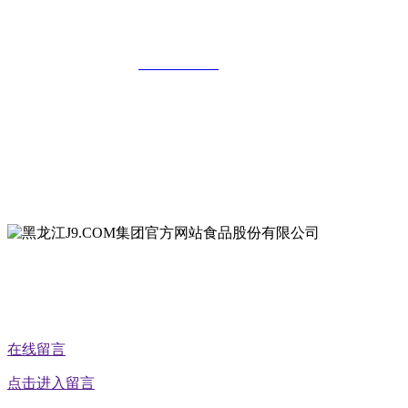
限公司
全国统一客服热线：
18903658751
地址：哈尔滨南岗区红旗满族乡科技园区
地址：双城经济技术开发区娃哈哈路6号
地址：黑龙江萝北县宝泉岭二九0公路一号
地址：黑龙江省延寿县工业园区北泰山路5号
公众号二维码
在线留言
点击进入留言