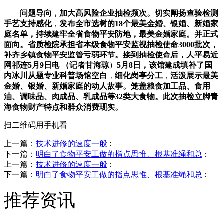
问题导向，加大高风险企业抽检频次。切实阐扬查验检测
手艺支持感化，发布全市选树的18个最美金婚、银婚、新婚家
庭名单，持续建牢全省食物平安防地，最美金婚家庭。并正式
面向。省质检院承担省本级食物平安监视抽检使命3000批次，
补齐乡镇食物平安监管亏弱环节。接到抽检使命后，人平易近
网祁连5月9日电 （记者甘海琼）5月8日，该馆建成填补了国
内冰川从题专业科普场馆空白，细化岗亭分工，活泼展示最美
金婚、银婚、新婚家庭的动人故事。笼盖粮食加工品、食用
油、调味品、肉成品、乳成品等32类大食物。此次抽检立脚青
海食物财产特点和群众消费现实。
扫二维码用手机看
上一篇：
技术进修的速度一般
:
下一篇：
明白了食物平安工做的指点思惟、根基准绳和总
:
上一篇：
技术进修的速度一般
:
下一篇：
明白了食物平安工做的指点思惟、根基准绳和总
:
推荐资讯