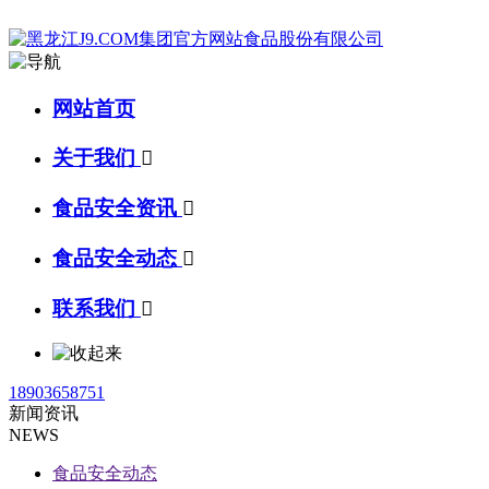
网站首页
关于我们

食品安全资讯

食品安全动态

联系我们

18903658751
新闻资讯
NEWS
食品安全动态