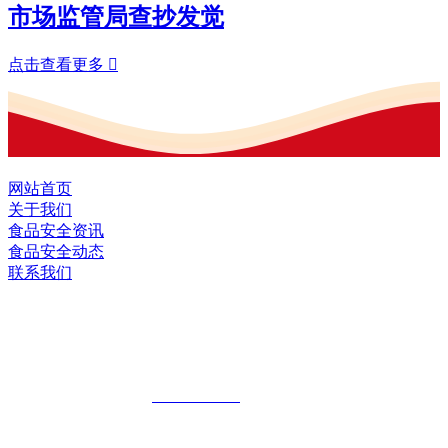
市场监管局查抄发觉
点击查看更多

网站首页
关于我们
食品安全资讯
食品安全动态
联系我们
黑龙江J9.COM集团官方网站食品股份有
限公司
全国统一客服热线：
18903658751
地址：哈尔滨南岗区红旗满族乡科技园区