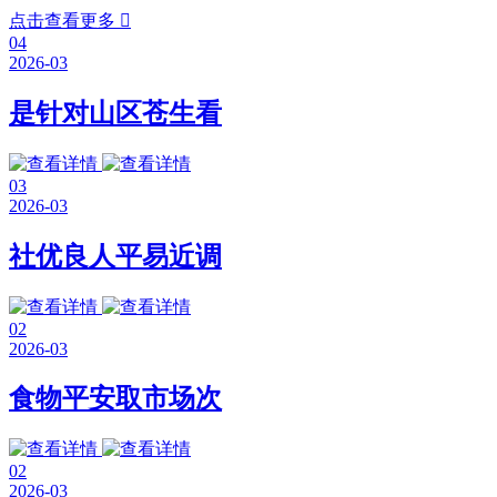
点击查看更多

04
2026-03
是针对山区苍生看
03
2026-03
社优良人平易近调
02
2026-03
食物平安取市场次
02
2026-03