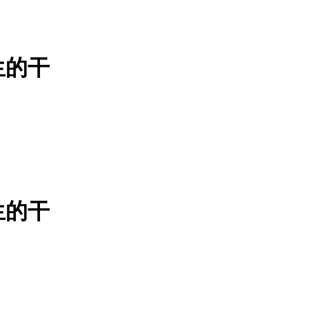
生的干
生的干