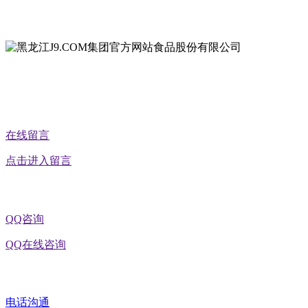
地址：黑龙江省延寿县工业园区北泰山路5号
在线留言
点击进入留言
QQ咨询
QQ在线咨询
电话沟通