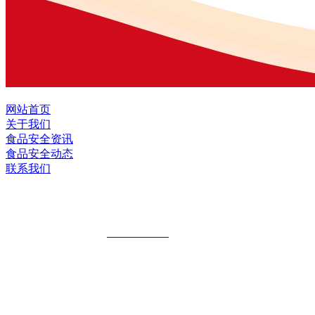
网站首页
关于我们
食品安全资讯
食品安全动态
联系我们
黑龙江J9.COM集团官方网站食品股份有
全国统一客服热线：
18903658751
地址：哈尔滨南岗区红旗满族乡科技园区
地址：双城经济技术开发区娃哈哈路6号
地址：黑龙江萝北县宝泉岭二九0公路一号