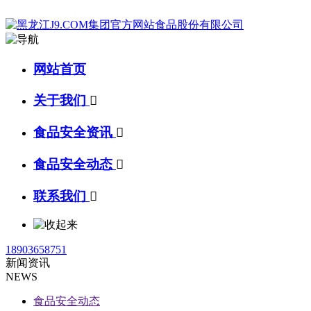
网站首页
关于我们

食品安全资讯

食品安全动态

联系我们

18903658751
新闻资讯
NEWS
食品安全动态