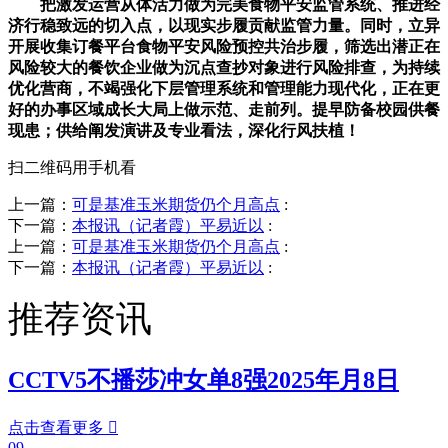
把激发运营从体活力做为完美食物平安监管系统、推进经
济行稳致远的切入点，以现实步履贡献监管力量。同时，立异
开展收集订餐平台食物平安风险预控共治步履，筛选出潜正在
风险较大的餐饮企业做为沉点查抄对象进行风险排查，为持续
优化营商，不竭强化下层管理系统和管理能力现代化，正在更
好的办事区域成长大局上做示范、走前列。提早防备校园供餐
现患；供给阐发演讲及专业看法，深化行风扶植！
扫二维码用手机看
上一篇：
可是基准玉米期货仍个月高点
:
下一篇：
本报讯（记者霞）平易近以
:
上一篇：
可是基准玉米期货仍个月高点
:
下一篇：
本报讯（记者霞）平易近以
:
推荐资讯
CCTV5不播莎冲女单8强2025年月8日
点击查看更多

09