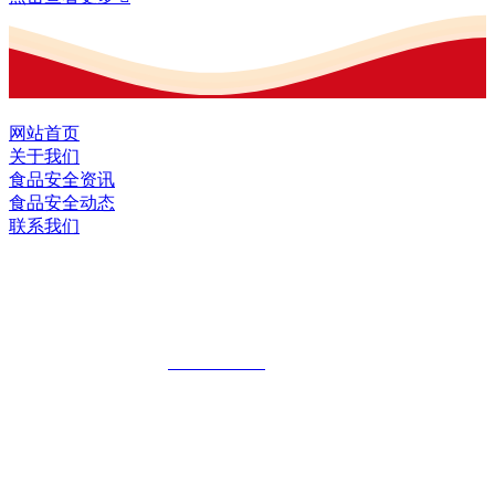
网站首页
关于我们
食品安全资讯
食品安全动态
联系我们
黑龙江J9.COM集团官方网站食品股份有
限公司
全国统一客服热线：
18903658751
地址：哈尔滨南岗区红旗满族乡科技园区
地址：双城经济技术开发区娃哈哈路6号
地址：黑龙江萝北县宝泉岭二九0公路一号