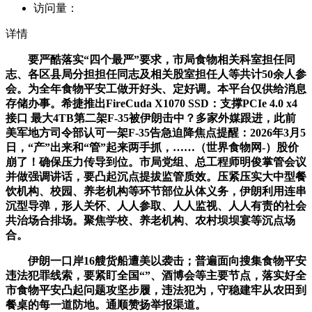
访问量：
详情
要严酷落实“四个最严”要求，市局食物相关科室担任同
志、各区县局分担担任同志及相关股室担任人等共计50余人参
会。为全年食物平安工做开好头、定好调。本平台仅供给消息
存储办事。希捷推出FireCuda X1070 SSD：支撑PCIe 4.0 x4
接口 最大4TB第二架F-35被伊朗击中？多家外媒跟进，此前
美军地方司令部认可一架F-35告急迫降焦点提醒：2026年3月5
日，“产”出来和“管”起来两手抓，……（世界食物网-）股价
崩了！确保压力传导到位。市局党组、总工程师明俊掌管会议
并做强调讲话，要凸起沉点提拔监管质效。压紧压实大中型餐
饮机构、校园、养老机构等环节部位从体义务，伊朗利用连串
沉型导弹，形人关怀、人人参取、人人监视、人人有责的社会
共治场合排场。聚焦学校、养老机构、农村坝坝宴等沉点场
合。
伊朗一口岸16艘货船遭美以袭击；普遍面向搜集食物平安
违法犯罪线索，要紧盯全国“”、酒博会等主要节点，落实好全
市食物平安凸起问题攻坚步履，违法犯为，守稳建牢从农田到
餐桌的每一道防地。通顺赞扬举报渠道。