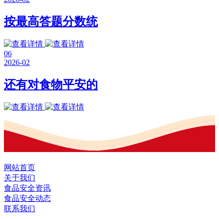
按最高答题分数统
06
2026-02
还有对食物平安的
网站首页
关于我们
食品安全资讯
食品安全动态
联系我们