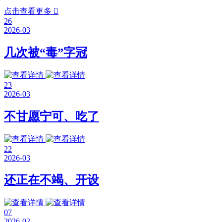
点击查看更多

26
2026-03
几次被“毒”字冠
23
2026-03
不甘愿宁可、吃了
22
2026-03
还正在不竭、开设
07
2026-02