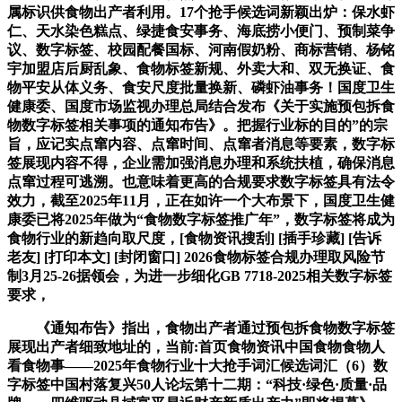
属标识供食物出产者利用。17个抢手候选词新颖出炉：保水虾
仁、天水染色糕点、绿捷食安事务、海底捞小便门、预制菜争
议、数字标签、校园配餐国标、河南假奶粉、商标营销、杨铭
宇加盟店后厨乱象、食物标签新规、外卖大和、双无换证、食
物平安从体义务、食安尺度批量换新、磷虾油事务！国度卫生
健康委、国度市场监视办理总局结合发布《关于实施预包拆食
物数字标签相关事项的通知布告》。把握行业标的目的”的宗
旨，应记实点窜内容、点窜时间、点窜者消息等要素，数字标
签展现内容不得，企业需加强消息办理和系统扶植，确保消息
点窜过程可逃溯。也意味着更高的合规要求数字标签具有法令
效力，截至2025年11月，正在如许一个大布景下，国度卫生健
康委已将2025年做为“食物数字标签推广年”，数字标签将成为
食物行业的新趋向取尺度，[食物资讯搜刮] [插手珍藏] [告诉
老友] [打印本文] [封闭窗口] 2026食物标签合规办理取风险节
制3月25-26据领会，为进一步细化GB 7718-2025相关数字标签
要求，
《通知布告》指出，食物出产者通过预包拆食物数字标签
展现出产者细致地址的，当前:首页食物资讯中国食物食物人
看食物事——2025年食物行业十大抢手词汇候选词汇（6）数
字标签中国村落复兴50人论坛第十二期：“科技·绿色·质量·品