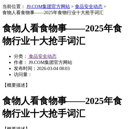
当前位置：
J9.COM集团官方网站
>
食品安全动态
>
食物人看食物事——2025年食物行业十大抢手词汇
食物人看食物事——2025年食
物行业十大抢手词汇
分类：
食品安全动态
作者： J9.COM集团官方网站
发布时间：
2026-03-04 08:03
访问量：
【概要描述】
食物人看食物事——2025年食
物行业十大抢手词汇
【概要描述】