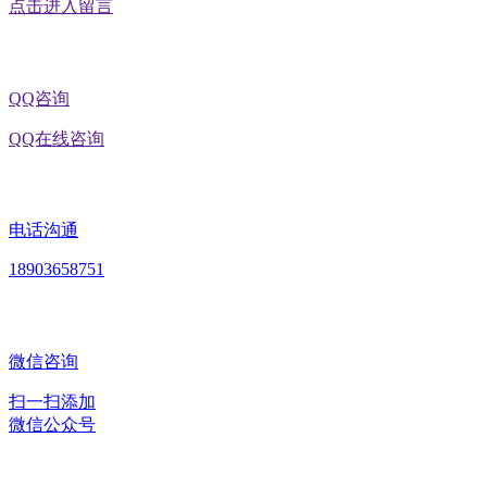
点击进入留言
QQ咨询
QQ在线咨询
电话沟通
18903658751
微信咨询
扫一扫添加
微信公众号