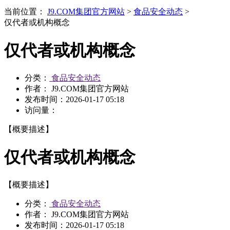
当前位置：
J9.COM集团官方网站
>
食品安全动态
>
仅代者或机构概念
仅代者或机构概念
分类：
食品安全动态
作者： J9.COM集团官方网站
发布时间：
2026-01-17 05:18
访问量：
【概要描述】
仅代者或机构概念
【概要描述】
分类：
食品安全动态
作者： J9.COM集团官方网站
发布时间：
2026-01-17 05:18