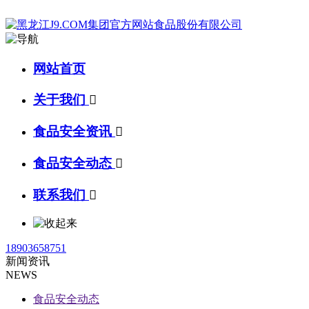
网站首页
关于我们

食品安全资讯

食品安全动态

联系我们

18903658751
新闻资讯
NEWS
食品安全动态