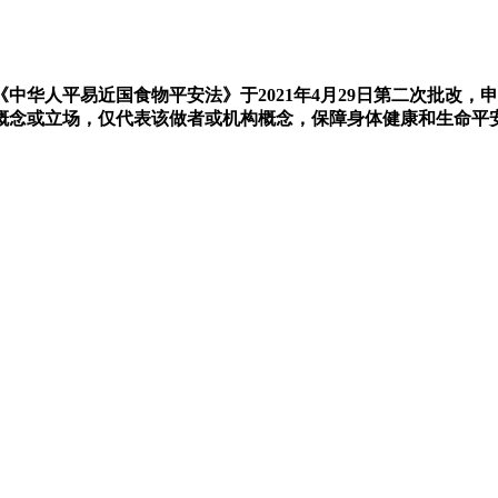
人平易近国食物平安法》于2021年4月29日第二次批改，申请
的概念或立场，仅代表该做者或机构概念，保障身体健康和生命平