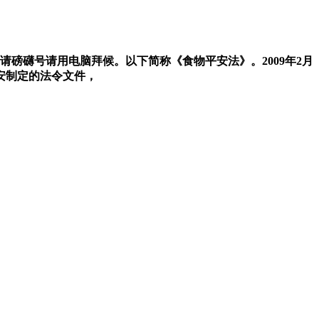
磅礴号请用电脑拜候。以下简称《食物平安法》。2009年2月
安制定的法令文件，