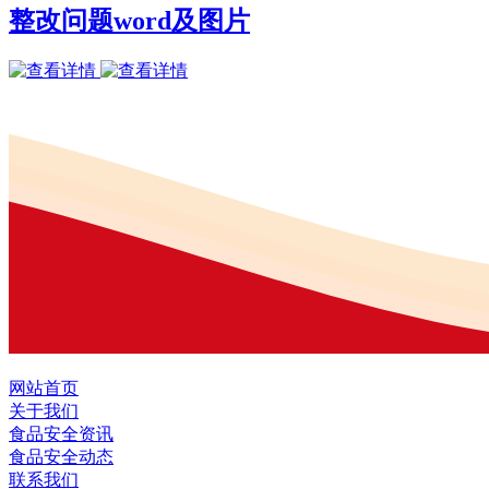
整改问题word及图片
网站首页
关于我们
食品安全资讯
食品安全动态
联系我们