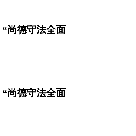
“尚德守法全面
“尚德守法全面