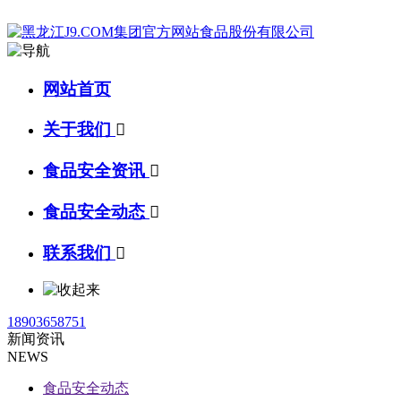
网站首页
关于我们

食品安全资讯

食品安全动态

联系我们

18903658751
新闻资讯
NEWS
食品安全动态