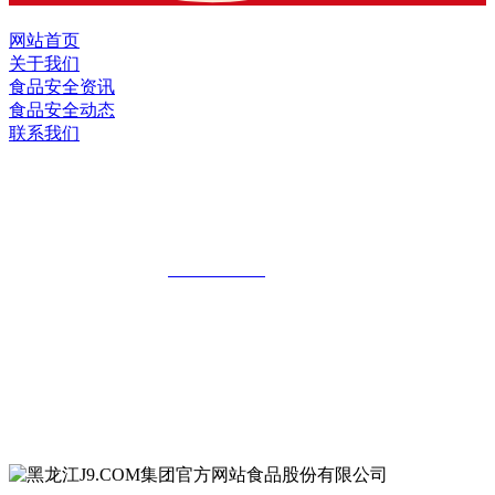
网站首页
关于我们
食品安全资讯
食品安全动态
联系我们
黑龙江J9.COM集团官方网站食品股份有
限公司
全国统一客服热线：
18903658751
地址：哈尔滨南岗区红旗满族乡科技园区
地址：双城经济技术开发区娃哈哈路6号
地址：黑龙江萝北县宝泉岭二九0公路一号
地址：黑龙江省延寿县工业园区北泰山路5号