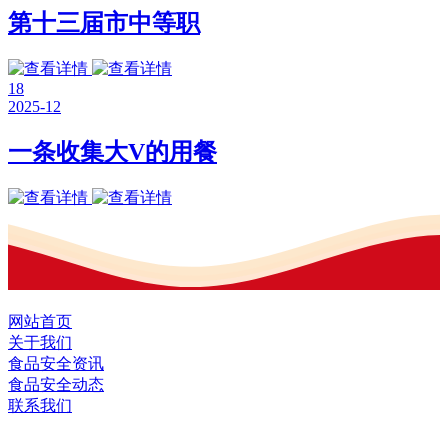
第十三届市中等职
18
2025-12
一条收集大V的用餐
网站首页
关于我们
食品安全资讯
食品安全动态
联系我们