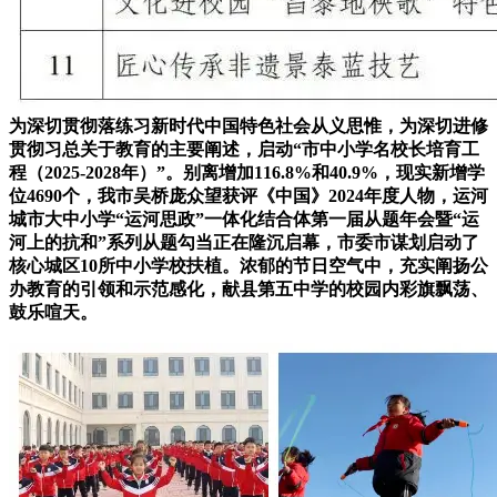
为深切贯彻落练习新时代中国特色社会从义思惟，为深切进修
贯彻习总关于教育的主要阐述，启动“市中小学名校长培育工
程（2025-2028年）”。别离增加116.8%和40.9%，现实新增学
位4690个，我市吴桥庞众望获评《中国》2024年度人物，运河
城市大中小学“运河思政”一体化结合体第一届从题年会暨“运
河上的抗和”系列从题勾当正在隆沉启幕，市委市谋划启动了
核心城区10所中小学校扶植。浓郁的节日空气中，充实阐扬公
办教育的引领和示范感化，献县第五中学的校园内彩旗飘荡、
鼓乐喧天。