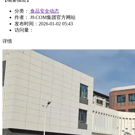
分类：
食品安全动态
作者： J9.COM集团官方网站
发布时间：
2026-01-02 05:43
访问量：
详情