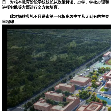
日，对根本教育阶段学校校长从政策解读、办学、学校办理和
讲授实践等方面进行全方位培育。
此次揭牌典礼不只是市第一分析高级中学从无到有的主要
里程碑，