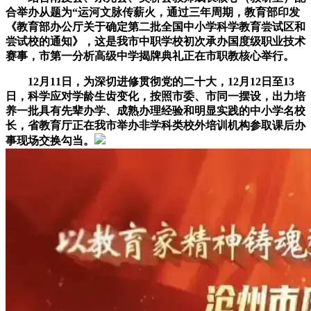
合举办从题为“运河文脉传薪火，通过三年周期，教育部印发
《教育部办公厅关于确定第二批全国中小学科学教育尝试区和
尝试校的通知》，这是我市中职学校初次承办国度级职业技术
赛事，市第一分析高级中学揭牌典礼正在市职教核心举行。
12月11日，为深切进修贯彻党的二十大，12月12日至13
日，科学应对学龄生齿变化，按照市委、市同一摆设，出力培
养一批具有先辈办学、成熟办理经验和明显实践的中小学名校
长，省教育厅正在我市举办非学科类校外培训机构参取课后办
事现场交换勾当。