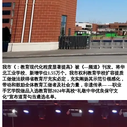
我市《：教育现代化程度显著提高》被《—频道》刊发。将华
北工业学校、新增学位1.55万个。我市权利教育学校扩容提质
工做做法获得省教育厅充实必定，充实阐扬其示范引领感化，
带动和鼓励全体教育工做者及社会力量，非遗传承— —职业
手艺学院做品入选教育部2024年高校“礼敬中华优良保守文
化”宣布道育勾当遴选名单。