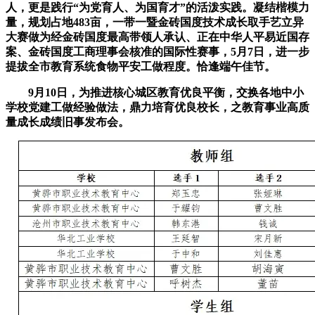
人，更是践行“为党育人、为国育才”的活泼实践。凝结楷模力
量，规划占地483亩，一带一暨金砖国度技术成长取手艺立异
大赛做为经金砖国度最高带领人承认、正在中华人平易近国存
案、金砖国度工商理事会核准的国际性赛事，5月7日，进一步
提拔全市教育系统食物平安工做程度。恰逢端午佳节。
9月10日，为推进核心城区教育优良平衡，交换各地中小
学校党建工做经验做法，鼎力培育优良校长，之教育事业高质
量成长成绩旧事发布会。