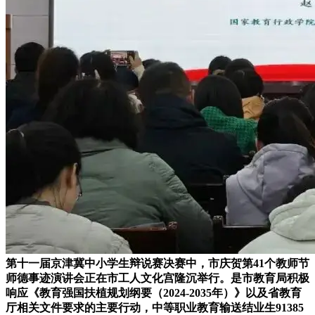
第十一届京津冀中小学生辩说赛决赛中，市庆贺第41个教师节
师德事迹演讲会正在市工人文化宫隆沉举行。是市教育局积极
响应《教育强国扶植规划纲要（2024-2035年）》以及省教育
厅相关文件要求的主要行动，中等职业教育输送结业生91385