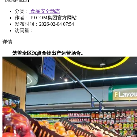
分类：
食品安全动态
作者： J9.COM集团官方网站
发布时间：
2026-02-04 07:54
访问量：
详情
笼盖全区沉点食物出产运营场合。