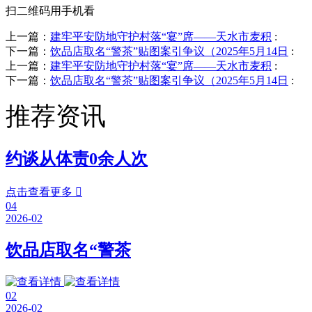
扫二维码用手机看
上一篇：
建牢平安防地守护村落“宴”席——天水市麦积
:
下一篇：
饮品店取名“警茶”贴图案引争议（2025年5月14日
:
上一篇：
建牢平安防地守护村落“宴”席——天水市麦积
:
下一篇：
饮品店取名“警茶”贴图案引争议（2025年5月14日
:
推荐资讯
约谈从体责0余人次
点击查看更多

04
2026-02
饮品店取名“警茶
02
2026-02