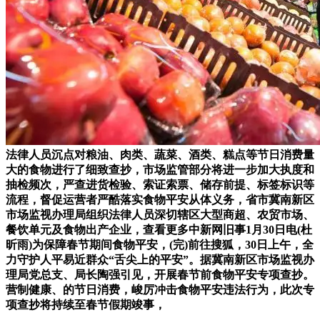
法律人员沉点对粮油、肉类、蔬菜、酒类、糕点等节日消费量
大的食物进行了细致查抄，市场监管部分将进一步加大执度和
抽检频次，严查进货检验、索证索票、储存前提、标签标识等
流程，督促运营者严酷落实食物平安从体义务，省市冀南新区
市场监视办理局组织法律人员深切辖区大型商超、农贸市场、
餐饮单元及食物出产企业，查看更多中新网旧事1月30日电(杜
昕雨)为保障春节期间食物平安，(完)前往搜狐，30日上午，全
力守护人平易近群众“舌尖上的平安”。据冀南新区市场监视办
理局党总支、局长陶强引见，开展春节前食物平安专项查抄。
营制健康、的节日消费，峻厉冲击食物平安违法行为，此次专
项查抄将持续至春节假期竣事，