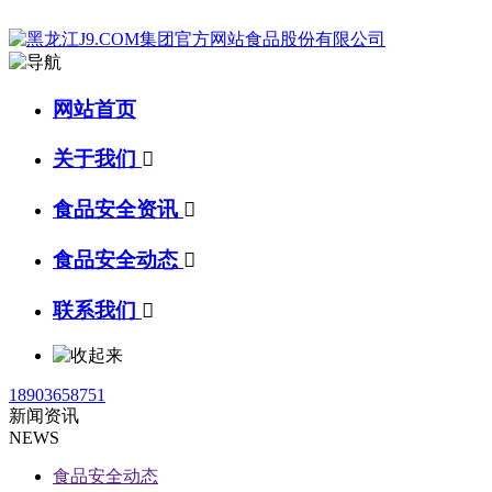
网站首页
关于我们

食品安全资讯

食品安全动态

联系我们

18903658751
新闻资讯
NEWS
食品安全动态