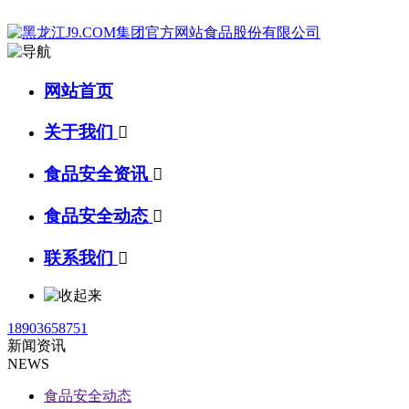
网站首页
关于我们

食品安全资讯

食品安全动态

联系我们

18903658751
新闻资讯
NEWS
食品安全动态