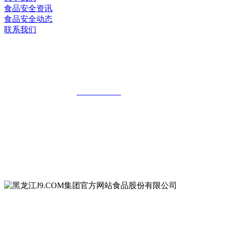
食品安全资讯
食品安全动态
联系我们
黑龙江J9.COM集团官方网站食品股份有
限公司
全国统一客服热线：
18903658751
地址：哈尔滨南岗区红旗满族乡科技园区
地址：双城经济技术开发区娃哈哈路6号
地址：黑龙江萝北县宝泉岭二九0公路一号
地址：黑龙江省延寿县工业园区北泰山路5号
公众号二维码