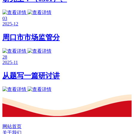
03
2025-12
周口市市场监管分
28
2025-11
从题写一篇研讨讲
网站首页
关于我们