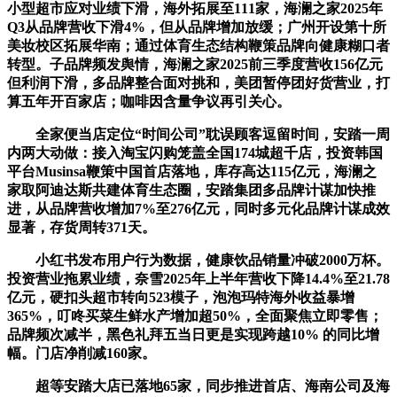
小型超市应对业绩下滑，海外拓展至111家，海澜之家2025年
Q3从品牌营收下滑4%，但从品牌增加放缓；广州开设第十所
美妆校区拓展华南；通过体育生态结构鞭策品牌向健康糊口者
转型。子品牌频发舆情，海澜之家2025前三季度营收156亿元
但利润下滑，多品牌整合面对挑和，美团暂停团好货营业，打
算五年开百家店；咖啡因含量争议再引关心。
全家便当店定位“时间公司”耽误顾客逗留时间，安踏一周
内两大动做：接入淘宝闪购笼盖全国174城超千店，投资韩国
平台Musinsa鞭策中国首店落地，库存高达115亿元，海澜之
家取阿迪达斯共建体育生态圈，安踏集团多品牌计谋加快推
进，从品牌营收增加7%至276亿元，同时多元化品牌计谋成效
显著，存货周转371天。
小红书发布用户行为数据，健康饮品销量冲破2000万杯。
投资营业拖累业绩，奈雪2025年上半年营收下降14.4%至21.78
亿元，硬扣头超市转向523模子，泡泡玛特海外收益暴增
365%，叮咚买菜生鲜水产增加超50%，全面聚焦立即零售；
品牌频次减半，黑色礼拜五当日更是实现跨越10% 的同比增
幅。门店净削减160家。
超等安踏大店已落地65家，同步推进首店、海南公司及海