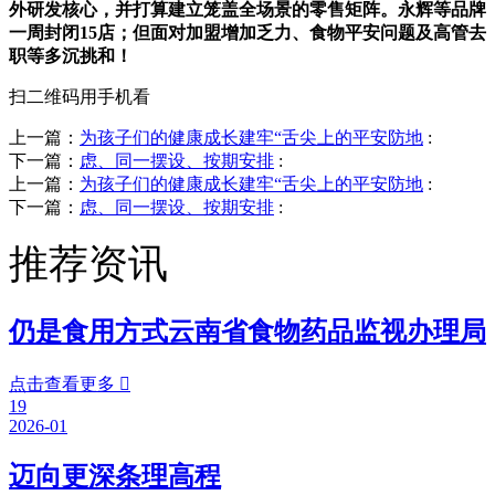
外研发核心，并打算建立笼盖全场景的零售矩阵。永辉等品牌
一周封闭15店；但面对加盟增加乏力、食物平安问题及高管去
职等多沉挑和！
扫二维码用手机看
上一篇：
为孩子们的健康成长建牢“舌尖上的平安防地
:
下一篇：
虑、同一摆设、按期安排
:
上一篇：
为孩子们的健康成长建牢“舌尖上的平安防地
:
下一篇：
虑、同一摆设、按期安排
:
推荐资讯
仍是食用方式云南省食物药品监视办理局
点击查看更多

19
2026-01
迈向更深条理高程