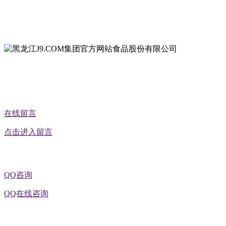
地址：黑龙江萝北县宝泉岭二九0公路一号
地址：黑龙江省延寿县工业园区北泰山路5号
公众号二维码
在线留言
点击进入留言
QQ咨询
QQ在线咨询