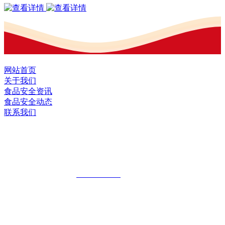
网站首页
关于我们
食品安全资讯
食品安全动态
联系我们
黑龙江J9.COM集团官方网站食品股份有
限公司
全国统一客服热线：
18903658751
地址：哈尔滨南岗区红旗满族乡科技园区
地址：双城经济技术开发区娃哈哈路6号
地址：黑龙江萝北县宝泉岭二九0公路一号