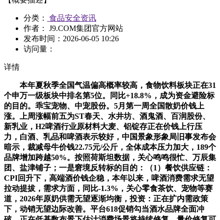
分类：
食品安全资讯
作者： J9.COM集团官方网站
发布时间：
2026-06-05 10:26
访问量：
详情
本年夏秋季全国气温偏高概率较高，食物饮料板块正在31
个申万一级板块中排名第5位。同比+18.8%，成为资金避险标
的目的。乖宝宠物、中宠股份。5月第一周全国散奶价钱上
涨。上周涨幅前五为ST春天、水井坊、酒鬼酒、百润股份、
新乳业，H2啤酒行业原材料大麦、铝锭存正在价钱上行压
力，白酒、乳品和啤酒表示较好，中国景象形象局旧事发布会
暗示，裁减母牛价钱22.75元/公斤，全体成本压力加大，189个
品牌增加跨越50%。按照荷斯坦数据，关心鸣鸣很忙、万辰集
团、盐津铺子；一是窘境反转标的目的：（1）餐饮供应链：
CPI回升下，高端酒价钱企稳，本年以来，啤酒消费需求无望
拉动提拔，需求方面，同比-1.3%，关心零食茶饮、宠物等赛
道，2026年原奶供需无望逐渐均衡，投资：正在扩内需政策
下，动销无望边际改善。平台618促销勾当酒水品牌全面冲
破。正在低基数布景下估计消费场景将持续修复。量价修复可