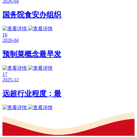
2026-04
国务院食安办组织
16
2026-04
预制菜概念最早发
17
2025-12
远超行业程度；最