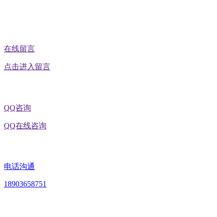
公众号二维码
在线留言
点击进入留言
QQ咨询
QQ在线咨询
电话沟通
18903658751