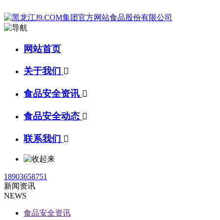
网站首页
关于我们

食品安全资讯

食品安全动态

联系我们

18903658751
新闻资讯
NEWS
食品安全资讯