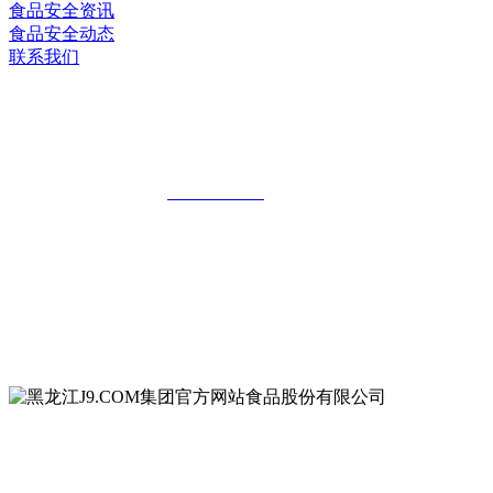
食品安全资讯
食品安全动态
联系我们
黑龙江J9.COM集团官方网站食品股份有
限公司
全国统一客服热线：
18903658751
地址：哈尔滨南岗区红旗满族乡科技园区
地址：双城经济技术开发区娃哈哈路6号
地址：黑龙江萝北县宝泉岭二九0公路一号
地址：黑龙江省延寿县工业园区北泰山路5号
公众号二维码