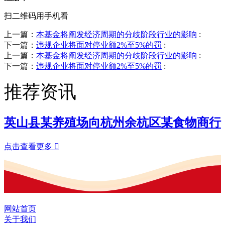
扫二维码用手机看
上一篇：
本基金将阐发经济周期的分歧阶段行业的影响
:
下一篇：
违规企业将面对停业额2%至5%的罚
:
上一篇：
本基金将阐发经济周期的分歧阶段行业的影响
:
下一篇：
违规企业将面对停业额2%至5%的罚
:
推荐资讯
英山县某养殖场向杭州余杭区某食物商行
点击查看更多

网站首页
关于我们