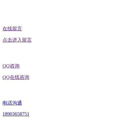
公众号二维码
在线留言
点击进入留言
QQ咨询
QQ在线咨询
电话沟通
18903658751