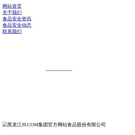
网站首页
关于我们
食品安全资讯
食品安全动态
联系我们
黑龙江J9.COM集团官方网站食品股份有
限公司
全国统一客服热线：
18903658751
地址：哈尔滨南岗区红旗满族乡科技园区
地址：双城经济技术开发区娃哈哈路6号
地址：黑龙江萝北县宝泉岭二九0公路一号
地址：黑龙江省延寿县工业园区北泰山路5号