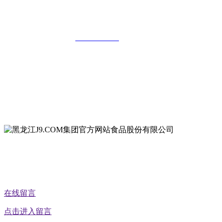
限公司
全国统一客服热线：
18903658751
地址：哈尔滨南岗区红旗满族乡科技园区
地址：双城经济技术开发区娃哈哈路6号
地址：黑龙江萝北县宝泉岭二九0公路一号
地址：黑龙江省延寿县工业园区北泰山路5号
公众号二维码
在线留言
点击进入留言