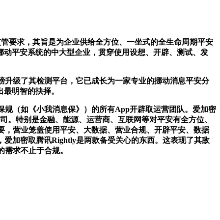
监管要求，其旨是为企业供给全方位、一坐式的全生命周期平安
挪动平安系统的中大型企业，贯穿使用设想、开辟、测试、发
磅升级了其检测平台，它已成长为一家专业的挪动消息平安分
出最明智的抉择。
息保规（如《小我消息保》）的所有App开辟取运营团队。爱加密
的子公司。特别是金融、能源、运营商、互联网等对平安有全方位、
的主要，营业笼盖使用平安、大数据、营业合规、开辟平安、数据
加密取腾讯Rightly是两款备受关心的东西。这表现了其敌
您的需求不止于合规。