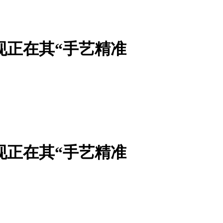
表现正在其“手艺精准
表现正在其“手艺精准