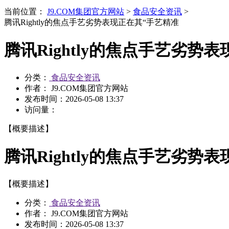
当前位置：
J9.COM集团官方网站
>
食品安全资讯
>
腾讯Rightly的焦点手艺劣势表现正在其“手艺精准
腾讯Rightly的焦点手艺劣势
分类：
食品安全资讯
作者： J9.COM集团官方网站
发布时间：
2026-05-08 13:37
访问量：
【概要描述】
腾讯Rightly的焦点手艺劣势
【概要描述】
分类：
食品安全资讯
作者： J9.COM集团官方网站
发布时间：
2026-05-08 13:37