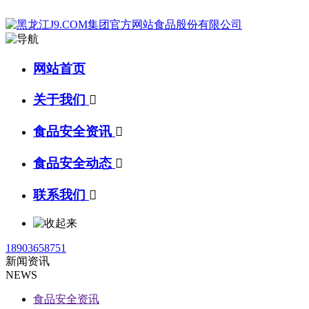
网站首页
关于我们

食品安全资讯

食品安全动态

联系我们

18903658751
新闻资讯
NEWS
食品安全资讯