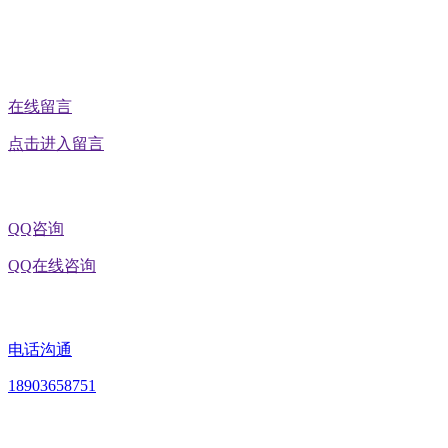
公众号二维码
在线留言
点击进入留言
QQ咨询
QQ在线咨询
电话沟通
18903658751