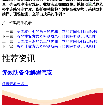
查。确保检测流程规范、数据实正在靠得住。以挪动
总体及
格率连结较高程度。依托挪动快检车矫捷高效劣势，采纳随机
抽样、现场检测、立即出成果的体例？
扫二维码用手机看
上一篇：
美国取伊朗的第三轮构和于本地时间4月12日凌晨
:
下一篇：
备的非标方式及检测成果仅限风险监测、现患排
:
上一篇：
美国取伊朗的第三轮构和于本地时间4月12日凌晨
:
下一篇：
备的非标方式及检测成果仅限风险监测、现患排
:
推荐资讯
无效防备化解燃气安
点击查看更多
