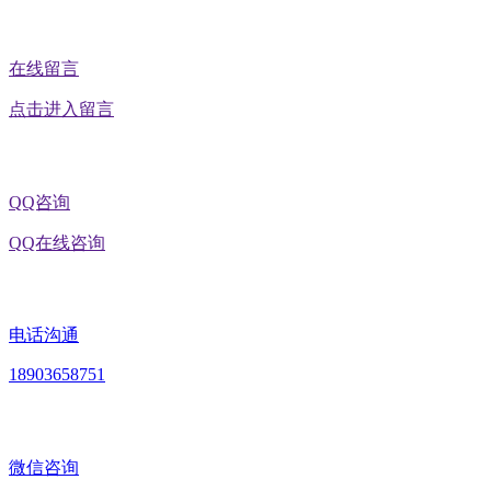
在线留言
点击进入留言
QQ咨询
QQ在线咨询
电话沟通
18903658751
微信咨询