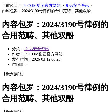
当前位置：
J9.COM集团官方网站
>
食品安全资讯
>
内容包罗：2024/3190号律例的合用范畴、其他双酚
内容包罗：2024/3190号律例的
合用范畴、其他双酚
分类：
食品安全资讯
作者： J9.COM集团官方网站
发布时间：
2026-03-12 06:23
访问量：
【概要描述】
内容包罗：2024/3190号律例的
合用范畴、其他双酚
【概要描述】