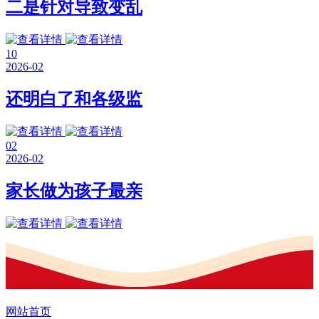
二是针对导致变乱
10
2026-02
还明白了和各级监
02
2026-02
家长做为孩子最亲
网站首页