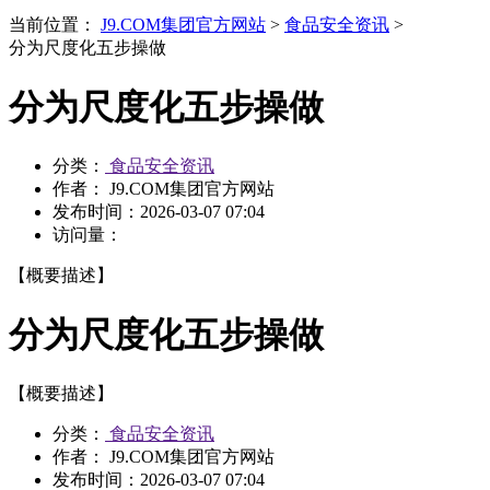
当前位置：
J9.COM集团官方网站
>
食品安全资讯
>
分为尺度化五步操做
分为尺度化五步操做
分类：
食品安全资讯
作者： J9.COM集团官方网站
发布时间：
2026-03-07 07:04
访问量：
【概要描述】
分为尺度化五步操做
【概要描述】
分类：
食品安全资讯
作者： J9.COM集团官方网站
发布时间：
2026-03-07 07:04