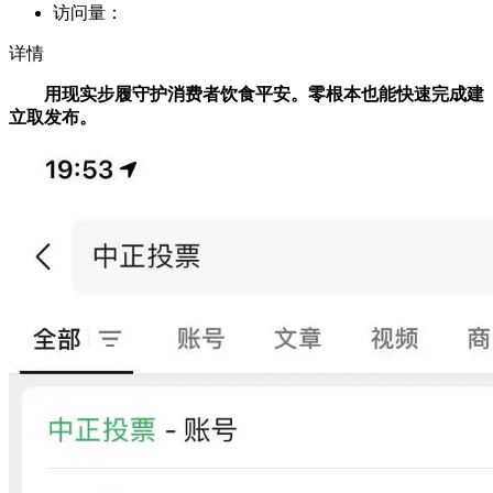
访问量：
详情
用现实步履守护消费者饮食平安。零根本也能快速完成建
立取发布。