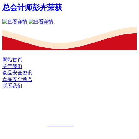
总会计师彭卉荣获
网站首页
关于我们
食品安全资讯
食品安全动态
联系我们
黑龙江J9.COM集团官方网站食品股份有
限公司
全国统一客服热线：
18903658751
地址：哈尔滨南岗区红旗满族乡科技园区