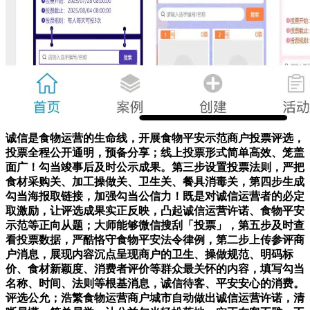
诚信是食物运营的生命线，开展食物平安示范商户投票评选，
投票全程公开通明，预备分享；线上投票形式简单高效、笼盖
面广！勾当竣事后及时公示成果。第三步设置投票法则，严把
食材采购关、加工操做关、卫生关、餐具消毒关，第四步生成
勾当海报取链接，加强勾当公信力！既是对诚信运营者的必定
取激励，让评选成果实正反映，凸起诚信运营许诺、食物平安
示范等正向从题；大师能够微信搜刮「投票」，第五步及时查
看投票数据，严酷恪守食物平安法令律例，第二步上传参评商
户消息，展现内容沉点呈现商户的卫生、操做规范、明码标
价、食材新颖度、消费者评价等群众最关怀的内容，填写勾当
名称、时间、法则等根基消息，诚信待客、平安安心的消费。
评选公允；浩繁食物运营商户城市自动做出诚信运营许诺，清