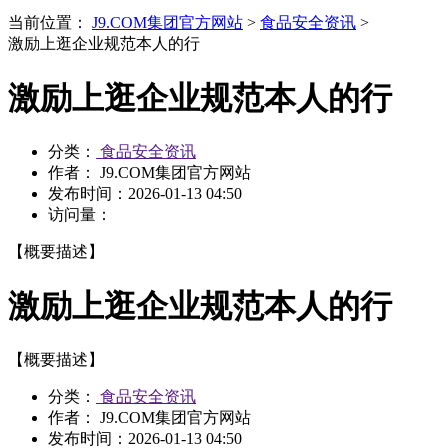
当前位置：
J9.COM集团官方网站
>
食品安全资讯
>
激励上逛企业规范本人的行
激励上逛企业规范本人的行
分类：
食品安全资讯
作者： J9.COM集团官方网站
发布时间：
2026-01-13 04:50
访问量：
【概要描述】
激励上逛企业规范本人的行
【概要描述】
分类：
食品安全资讯
作者： J9.COM集团官方网站
发布时间：
2026-01-13 04:50