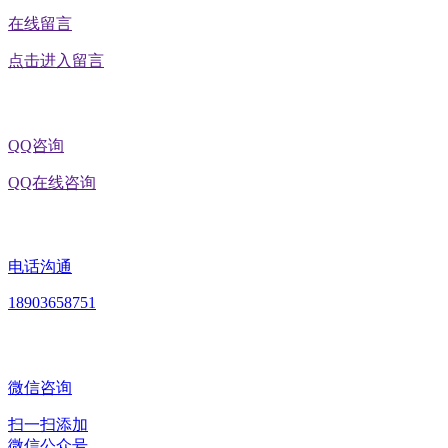
在线留言
点击进入留言
QQ咨询
QQ在线咨询
电话沟通
18903658751
微信咨询
扫一扫添加
微信公众号