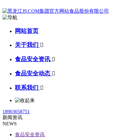
网站首页
关于我们

食品安全资讯

食品安全动态

联系我们

18903658751
新闻资讯
NEWS
食品安全资讯