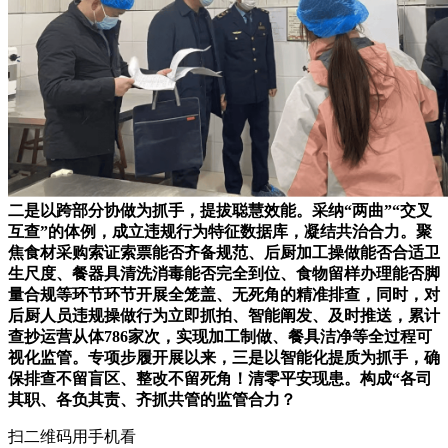
二是以跨部分协做为抓手，提拔聪慧效能。采纳“两曲”“交叉
互查”的体例，成立违规行为特征数据库，凝结共治合力。聚
焦食材采购索证索票能否齐备规范、后厨加工操做能否合适卫
生尺度、餐器具清洗消毒能否完全到位、食物留样办理能否脚
量合规等环节环节开展全笼盖、无死角的精准排查，同时，对
后厨人员违规操做行为立即抓拍、智能阐发、及时推送，累计
查抄运营从体786家次，实现加工制做、餐具洁净等全过程可
视化监管。专项步履开展以来，三是以智能化提质为抓手，确
保排查不留盲区、整改不留死角！清零平安现患。构成“各司
其职、各负其责、齐抓共管的监管合力？
扫二维码用手机看