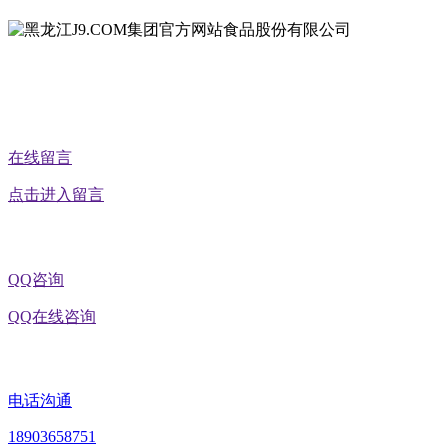
公众号二维码
在线留言
点击进入留言
QQ咨询
QQ在线咨询
电话沟通
18903658751