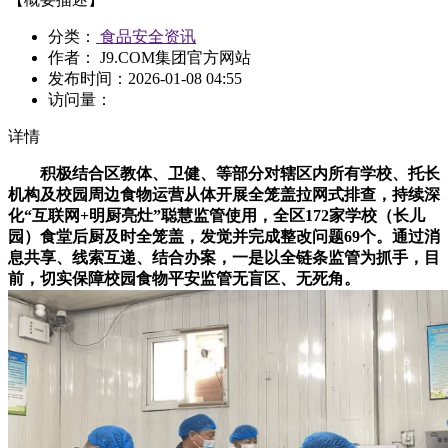
分类：
食品安全资讯
作者： J9.COM集团官方网站
发布时间：
2026-01-08 04:55
访问量：
详情
积极结合区教体、卫健、等部分对辖区内所有学校、托长
机构及校园周边食物运营从体开展全笼盖拉网式排查，持续深
化“互联网+明厨亮灶”聪慧监管使用，全区172家学校（长儿
园）食堂后厨及时全笼盖，发觉并完成整改问题69个。通过消
息共享、线索互递、结合办案，一是以全链条监管为抓手，目
前，切实保障校园食物平安监管无盲区、无死角。