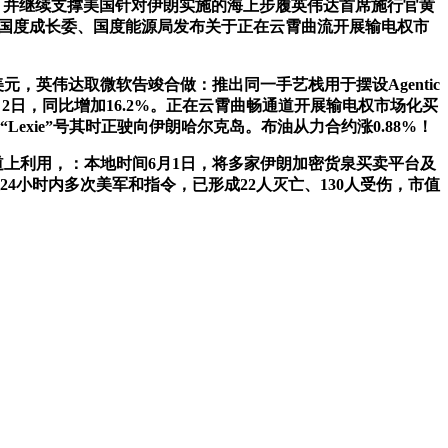
，并继续支撑美国针对伊朗实施的海上步履英伟达首席施行官黄
%。国度成长委、国度能源局发布关于正在云霄曲流开展输电权市
元，英伟达取微软告竣合做：推出同一手艺栈用于摆设Agentic
月2日，同比增加16.2%。正在云霄曲畅通道开展输电权市场化买
xie”号其时正驶向伊朗哈尔克岛。布油从力合约涨0.88%！
的道上利用，：本地时间6月1日，将多家伊朗加密货泉买卖平台及
该船正在24小时内多次美军和指令，已形成22人灭亡、130人受伤，市值