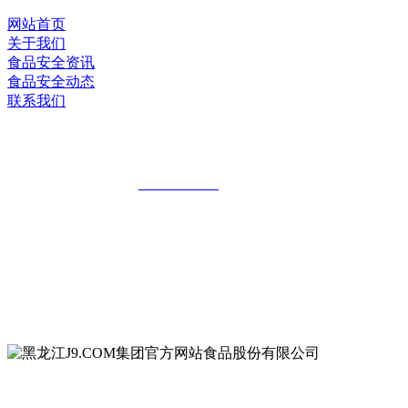
网站首页
关于我们
食品安全资讯
食品安全动态
联系我们
黑龙江J9.COM集团官方网站食品股份有
全国统一客服热线：
18903658751
地址：哈尔滨南岗区红旗满族乡科技园区
地址：双城经济技术开发区娃哈哈路6号
地址：黑龙江萝北县宝泉岭二九0公路一号
地址：黑龙江省延寿县工业园区北泰山路5号