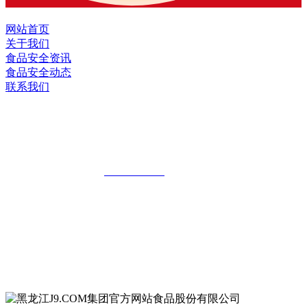
网站首页
关于我们
食品安全资讯
食品安全动态
联系我们
黑龙江J9.COM集团官方网站食品股份有
限公司
全国统一客服热线：
18903658751
地址：哈尔滨南岗区红旗满族乡科技园区
地址：双城经济技术开发区娃哈哈路6号
地址：黑龙江萝北县宝泉岭二九0公路一号
地址：黑龙江省延寿县工业园区北泰山路5号