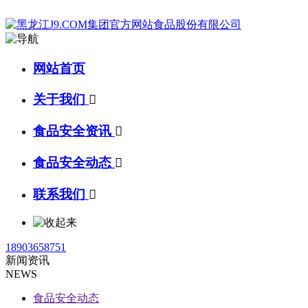
网站首页
关于我们

食品安全资讯

食品安全动态

联系我们

18903658751
新闻资讯
NEWS
食品安全动态