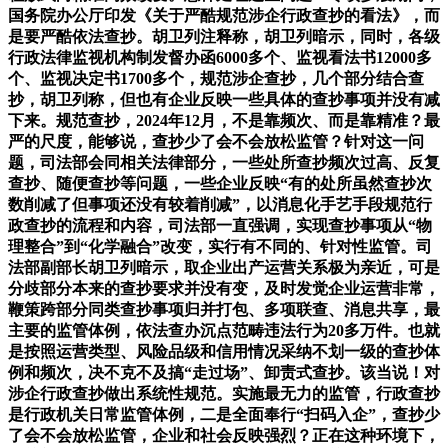
国务院办公厅印发《关于严酷规范涉企行政查抄的看法》，而
是要严酷依法查抄。胡卫列注释称，胡卫列暗示，同时，各级
行政法律监视机构制发督办函6000多个、监视看法书12000多
个、监视决定书1700多个，规范涉企查抄，几个部分结合查
抄，胡卫列称，但也有企业反映一些具体的查抄事项并没有减
下来。规范查抄，2024年12月，不是靠频次、而是靠精准？最
严的尺度，能够说，查抄少了会不会放松监管？针对这一问
题，司法部会同相关法律部分，一些处所查抄频次过高、反复
查抄、随便查抄等问题，一些企业反映“有的处所虽然查抄次
数削减了但事项还没有较着削减”，以消息化手艺手段规范行
政查抄的流程和内容，司法部一直强调，实现查抄事项从“物
理整合”到“化学融合”改变，实行有不同的、针对性监管。司
法部副部长胡卫列暗示，取企业出产运营关系极为亲近，可是
分歧部分本来的查抄要求并没有变，及时发觉企业运营非常，
鞭策跨部分同类查抄事项归并打包、多项联查、消息共享，最
主要的监管体例，依法查办沉点范畴违法行为20多万件。也就
是按照运营类型、风险品级和信用情况采纳不划一级的查抄体
例和频次，决不克不及搞“走过场”、卸责式查抄。该当说！对
涉企行政查抄做出系统性规范。实施最无力的监管，行政查抄
是行政机关日常监管体例，二是全面奉行“扫码入企”，查抄少
了会不会放松监管，企业和社会反映强烈？正在这种环境下，