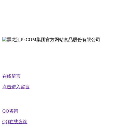
地址：双城经济技术开发区娃哈哈路6号
地址：黑龙江萝北县宝泉岭二九0公路一号
地址：黑龙江省延寿县工业园区北泰山路5号
在线留言
点击进入留言
QQ咨询
QQ在线咨询