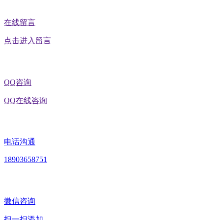
在线留言
点击进入留言
QQ咨询
QQ在线咨询
电话沟通
18903658751
微信咨询
扫一扫添加