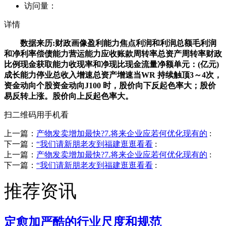
访问量：
详情
数据来历:财政画像盈利能力焦点利润和利润总额毛利润
和净利率偿债能力营运能力应收账款周转率总资产周转率财政
比例现金获取能力收现率和净现比现金流量净额单元：(亿元)
成长能力停业总收入增速总资产增速当WR 持续触顶3～4次，
资金动向个股资金动向J100 时，股价向下反起色率大；股价
易反转上涨。股价向上反起色率大。
扫二维码用手机看
上一篇：
产物发卖增加最快?7.将来企业应若何优化现有的
:
下一篇：
“我们请新朋老友到福建逛逛看看
:
上一篇：
产物发卖增加最快?7.将来企业应若何优化现有的
:
下一篇：
“我们请新朋老友到福建逛逛看看
:
推荐资讯
定愈加严酷的行业尺度和规范