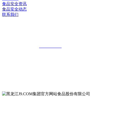
食品安全资讯
食品安全动态
联系我们
黑龙江J9.COM集团官方网站食品股份有
限公司
全国统一客服热线：
18903658751
地址：哈尔滨南岗区红旗满族乡科技园区
地址：双城经济技术开发区娃哈哈路6号
地址：黑龙江萝北县宝泉岭二九0公路一号
地址：黑龙江省延寿县工业园区北泰山路5号
公众号二维码