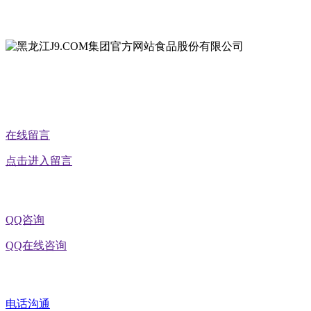
地址：黑龙江省延寿县工业园区北泰山路5号
公众号二维码
在线留言
点击进入留言
QQ咨询
QQ在线咨询
电话沟通