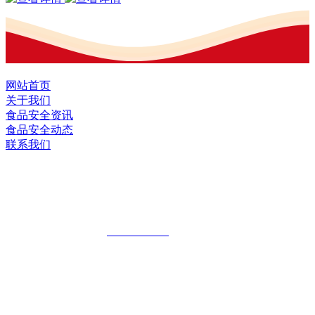
网站首页
关于我们
食品安全资讯
食品安全动态
联系我们
黑龙江J9.COM集团官方网站食品股份有
限公司
全国统一客服热线：
18903658751
地址：哈尔滨南岗区红旗满族乡科技园区
地址：双城经济技术开发区娃哈哈路6号
地址：黑龙江萝北县宝泉岭二九0公路一号