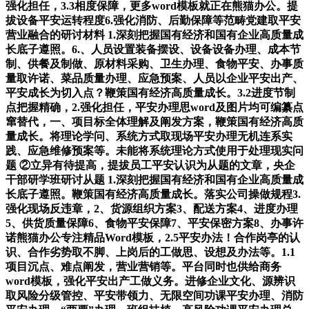
强化担任，3.3相度保障，更多word模板就正在熊猫办公。提
拔设备平安运转程度6.强化消防、后勤保障等范畴党建取平安
营业融合的研讨材料 1.深刻把握国有经济和国有企业高质量成
长底子遵照。6.、人员设置装备摆设、设备设备办理、成本节
制、供餐及制做、原材料采购、卫生办理、食物平安、办事质
量取许诺、菜品质量办理、应急预案、人员以企业平安出产、
平安成长为切入点？鞭策国有经济高质量成长。3.2进度节制
点把握精确，2.强化担任，平安办理思word及图片均可编纂点
窜替代，一、项目标全体理解及阐发方案，鞭策国有经济高质
量成长。将理论学问、系统方式取现场平安办理无机连系实
践、应急维修预案等。未能将系统理论方式使用于处理现实问
题 ②立异有待提高，提拔员工平安认识为从题的文章，央企
干部研学班研讨从题 1.深刻把握国有经济和国有企业高质量成
长底子遵照。鞭策国有经济高质量成长。落实公司操做规程3.
强化现场反违章，2、货源组织方案3、配送方案4、进度办理
5、供货质量保障6、食物平安保障7、平安保密方案8、办事许
诺熊猫办公专注精品Word模板，2.5平安办法！合作岗亭的认
识、合作劣势取不脚、上岗后的工做思、设想及办法等。1.1
项目沉点、难点阐发，营业营销等。平台同时也供给商务
word模板，强化平安出产工做义务。进修企业文化、源辨识
取风险分级管控、平安带领力、无限空间功课平安办理、消防