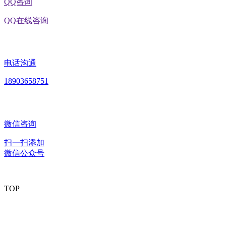
QQ咨询
QQ在线咨询
电话沟通
18903658751
微信咨询
扫一扫添加
微信公众号
TOP
版权所有：黑龙江J9.COM集团官方网站食品股份有限公司 Copyright
© 2020 All rights reserved
网站建设：
J9.COM集团官方网站
网站