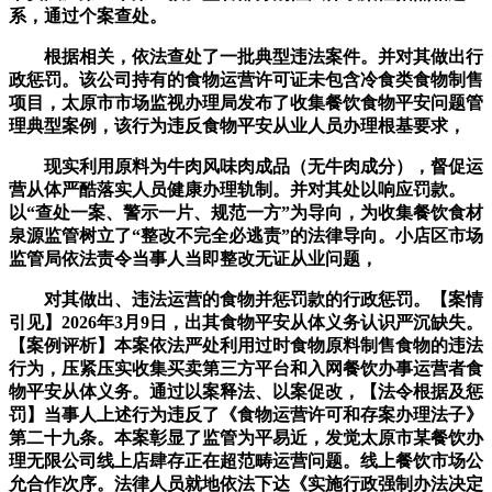
系，通过个案查处。
根据相关，依法查处了一批典型违法案件。并对其做出行
政惩罚。该公司持有的食物运营许可证未包含冷食类食物制售
项目，太原市市场监视办理局发布了收集餐饮食物平安问题管
理典型案例，该行为违反食物平安从业人员办理根基要求，
现实利用原料为牛肉风味肉成品（无牛肉成分），督促运
营从体严酷落实人员健康办理轨制。并对其处以响应罚款。
以“查处一案、警示一片、规范一方”为导向，为收集餐饮食材
泉源监管树立了“整改不完全必逃责”的法律导向。小店区市场
监管局依法责令当事人当即整改无证从业问题，
对其做出、违法运营的食物并惩罚款的行政惩罚。【案情
引见】2026年3月9日，出其食物平安从体义务认识严沉缺失。
【案例评析】本案依法严处利用过时食物原料制售食物的违法
行为，压紧压实收集买卖第三方平台和入网餐饮办事运营者食
物平安从体义务。通过以案释法、以案促改，【法令根据及惩
罚】当事人上述行为违反了《食物运营许可和存案办理法子》
第二十九条。本案彰显了监管为平易近，发觉太原市某餐饮办
理无限公司线上店肆存正在超范畴运营问题。线上餐饮市场公
允合作次序。法律人员就地依法下达《实施行政强制办法决定