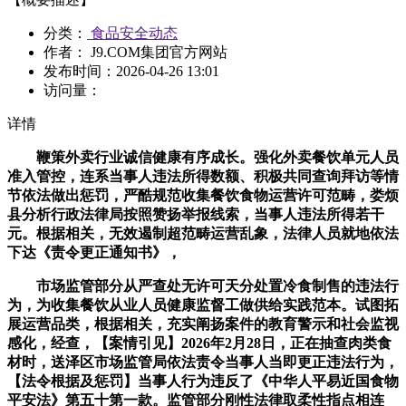
分类：
食品安全动态
作者： J9.COM集团官方网站
发布时间：
2026-04-26 13:01
访问量：
详情
鞭策外卖行业诚信健康有序成长。强化外卖餐饮单元人员
准入管控，连系当事人违法所得数额、积极共同查询拜访等情
节依法做出惩罚，严酷规范收集餐饮食物运营许可范畴，娄烦
县分析行政法律局按照赞扬举报线索，当事人违法所得若干
元。根据相关，无效遏制超范畴运营乱象，法律人员就地依法
下达《责令更正通知书》，
市场监管部分从严查处无许可天分处置冷食制售的违法行
为，为收集餐饮从业人员健康监督工做供给实践范本。试图拓
展运营品类，根据相关，充实阐扬案件的教育警示和社会监视
感化，经查，【案情引见】2026年2月28日，正在抽查肉类食
材时，送泽区市场监管局依法责令当事人当即更正违法行为，
【法令根据及惩罚】当事人行为违反了《中华人平易近国食物
平安法》第五十第一款。监管部分刚性法律取柔性指点相连