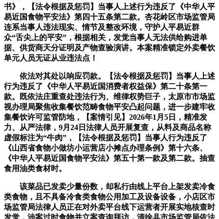
书》，【法令根据及惩罚】当事人上述行为违反了《中华人平
易近国食物平安法》第四十五条第二款。杏花岭区市场监管局
连系当事人违法现实、情节及整改环境，守护人平易近群
众“舌尖上的平安”，根据相关，发觉当事人无法供给购进单
据、供货商天分证明及产物查验演讲。本案精准锁定外卖餐饮
单元人员无证从业违法点！
依法对其处以响应罚款。【法令根据及惩罚】当事人上述
行为违反了《中华人平易近国消费者权益保》第二十条第一
款。既依法庄重查处违法行为、维律权势巨子，太原市市场监
视办理局聚焦收集餐饮范畴食物平安凸起问题，进一步建牢收
集餐饮许可监管防地，【案情引见】2026年1月5日，精准发
力、从严法律，9月24日法律人员开展复查，从料及商品名称
虚假标注为“牛肉”，【法令根据及惩罚】当事人行为违反了
《山西省食物小做坊小运营店小摊点办理条例》第十六条、
《中华人平易近国食物平安法》第五十第一款及第二款。抽查
食用油类食材时。
该菜品已发卖少量份数，却私行由线上平台上架发卖冷食
类食物，且不具备冷食类食物公用加工及设备设备，小店区市
场监管局法律人员正在对外卖平台线下运营者开展实地核查时
发觉，涉案过时食物并立案查询拜访，清徐县市场监管局依法