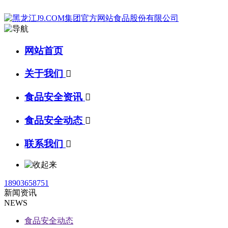
网站首页
关于我们

食品安全资讯

食品安全动态

联系我们

18903658751
新闻资讯
NEWS
食品安全动态