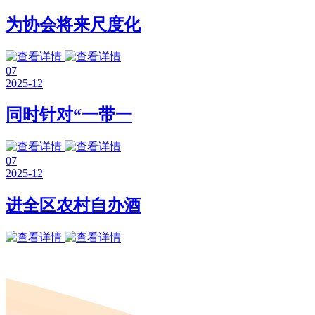
为协会将来尺度化
07
2025-12
同时针对“一带一
07
2025-12
进全区农村自办酒