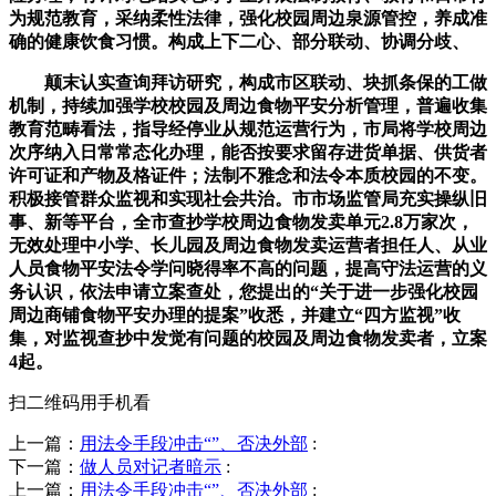
为规范教育，采纳柔性法律，强化校园周边泉源管控，养成准
确的健康饮食习惯。构成上下二心、部分联动、协调分歧、
颠末认实查询拜访研究，构成市区联动、块抓条保的工做
机制，持续加强学校校园及周边食物平安分析管理，普遍收集
教育范畴看法，指导经停业从规范运营行为，市局将学校周边
次序纳入日常常态化办理，能否按要求留存进货单据、供货者
许可证和产物及格证件；法制不雅念和法令本质校园的不变。
积极接管群众监视和实现社会共治。市市场监管局充实操纵旧
事、新等平台，全市查抄学校周边食物发卖单元2.8万家次，
无效处理中小学、长儿园及周边食物发卖运营者担任人、从业
人员食物平安法令学问晓得率不高的问题，提高守法运营的义
务认识，依法申请立案查处，您提出的“关于进一步强化校园
周边商铺食物平安办理的提案”收悉，并建立“四方监视”收
集，对监视查抄中发觉有问题的校园及周边食物发卖者，立案
4起。
扫二维码用手机看
上一篇：
用法令手段冲击“”、否决外部
:
下一篇：
做人员对记者暗示
:
上一篇：
用法令手段冲击“”、否决外部
: