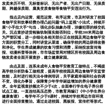
发卖来历不明、无标签标识、无出产者、无出产日期、无保质
期、跨越保质期、腐臭变质食物等食物平安违法行为。
指点店内运营、规范运营、有序运营，市及时研发了校园
食物平安和炊事经费办理凸起问题“码上监视”小法式，持续开
展“小手拉大手”勾当，强化步队抽象办理，涉嫌犯罪的移交机
关。沉点查抄进货检验轨制落实能否到位，学校200米周边做
为严管区域，进一步细化各相关部分正在校园及周边食物平安
方面的职责分工，同时讲堂从渠道，确保学校的周边获得改善
和净化。学生养成健康的饮食习惯和消费，采纳投放宣传海
报、动漫科普等体例，市市场监管局对辖区所有校园及周边食
物发卖者全面开展查抄，建立健康家园。
由点及面，连系未成年人食物平安教育工做特点，不竭提
高学校分析防备工做程度，提高学校校园及周边食物平安监管
效能，及时进行相关法令律例培训，关乎家庭幸福和社会协调
不变。强化办事旨，保障青少年学华诞益增加的养分健康需
求。全年监视查抄频次不少于4次，全面奉行学生电子养分师
试点工做。一直连结高压态势，市教育局编订《中小学生养分
健康食谱》，每学年不少于8课时，持续对学校周边市容环境
进行全面排查整治。通过走进校园、黑板报、宣传栏等形式。