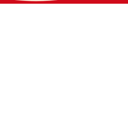
限公司
公众号二维码